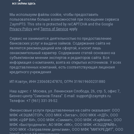
Мы используем файлы cookie, чтобы предоставить
пользователям больше возможностей при посещении сервиса
ZaymPTS. This site is protected by reCAPTCHA and the Google
Privacy Policy
and
Terms of Service
apply.
Сервис не занимается деятельностью по предоставлению
банковских услуг и выдаче займов. Содержание сайта не
является рекомендацией или офертой, и носит лишь
ознакомительный характер. Содержание статей основано на
субъективном мнении экспертов и редакторов сайта. Вся
информация о компаниях, взята из открытых источников. У всех
представленных компаний, есть соответствующая лицензия
кредитного учреждения
ИП Ковтун, ИНН 230608247870, ОГРН 319619600231880
Наш адрес: г. Москва, ул. Ленинская Слобода, 26, стр. 5, офис 7,
Бизнес-центр "Симонов Плаза". E-mail:
support@zaympts.ru
.
Телефон: +7 (961) 331-39-52.
Финансовые услуги представленные на сайте оказывают: ООО
МФК «КЭШМОТОР», ООО МКК «Зигзаг», ООО МКК «НДП», ООО
МФК «ЦФР ВИ», ООО МФК «Саммит», ООО МФК «КарМани», ООО
МФК «Быстроденьги», АО МФК «МК», ООО МФК «КЭШДРАЙВ»,
ООО МКК «Заправляем деньгами», ООО МФК "МИГКРЕДИТ", ООО