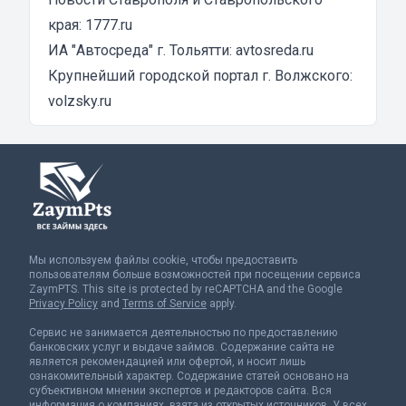
края:
1777.ru
ИА "Автосреда" г. Тольятти:
avtosreda.ru
Крупнейший городской портал г. Волжского:
volzsky.ru
Мы используем файлы cookie, чтобы предоставить
пользователям больше возможностей при посещении сервиса
ZaymPTS. This site is protected by reCAPTCHA and the Google
Privacy Policy
and
Terms of Service
apply.
Сервис не занимается деятельностью по предоставлению
банковских услуг и выдаче займов. Содержание сайта не
является рекомендацией или офертой, и носит лишь
ознакомительный характер. Содержание статей основано на
субъективном мнении экспертов и редакторов сайта. Вся
информация о компаниях, взята из открытых источников. У всех