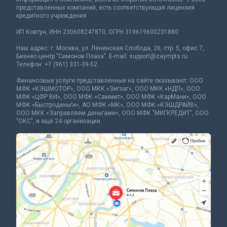
представленных компаний, есть соответствующая лицензия
кредитного учреждения
ИП Ковтун, ИНН 230608247870, ОГРН 319619600231880
Наш адрес: г. Москва, ул. Ленинская Слобода, 26, стр. 5, офис 7,
Бизнес-центр "Симонов Плаза". E-mail:
support@zaympts.ru
.
Телефон: +7 (961) 331-39-52.
Финансовые услуги представленные на сайте оказывают: ООО
МФК «КЭШМОТОР», ООО МКК «Зигзаг», ООО МКК «НДП», ООО
МФК «ЦФР ВИ», ООО МФК «Саммит», ООО МФК «КарМани», ООО
МФК «Быстроденьги», АО МФК «МК», ООО МФК «КЭШДРАЙВ»,
ООО МКК «Заправляем деньгами», ООО МФК "МИГКРЕДИТ", ООО
"ОКС", и ещё 24 организации.