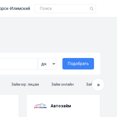
орск-Илимский
Подобрать
»
Займ юр. лицам
Займ онлайн
Займ круглосуто
Автозайм