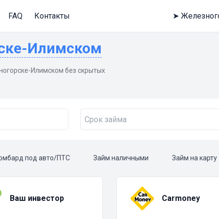
FAQ
Контакты
➤
Железног
рске-Илимском
ногорске-Илимском без скрытых
омбард под авто/ПТС
Займ наличными
Займ на карту
Ваш инвестор
Carmoney