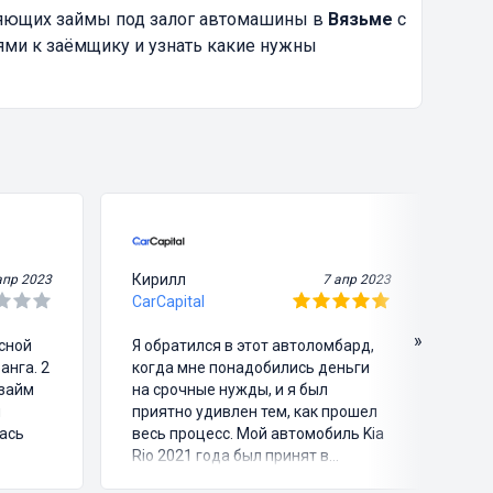
ляющих займы под залог автомашины в
Вязьме
с
ями к заёмщику и узнать какие нужны
Кирилл
Ви
апр 2023
7 апр 2023
CarCapital
Ca
»
асной
Я обратился в этот автоломбард,
Я 
анга. 2
когда мне понадобились деньги
че
озайм
на срочные нужды, и я был
зв
и
приятно удивлен тем, как прошел
пр
ась
весь процесс. Мой автомобиль Kia
мо
Rio 2021 года был принят в
ег
ломбард на оценку, после чего я
ма