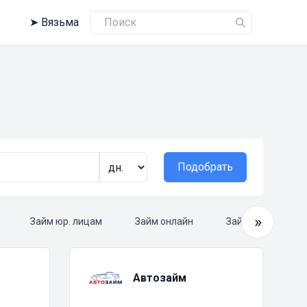
➤
Вязьма
Подобрать
»
Займ юр. лицам
Займ онлайн
Займ круглосуто
Автозайм