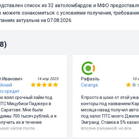
дставлен список из 32 автоломбардов и МФО предостав
 можете ознакомиться: с условиями получения, требовани
ниях актуальна на 07.08.2026.
8)
л Иванович
Рафаэль
14 апр 2023
10 
йский
Caranga
сс кредит
о взял срочный займ под
Я просто в шоке от этой уж
ПТС Мицубиси Паджеро в
конторы под названием Кар
 Саратове. Мне были
месяца назад получил авт
димы 700 тысяч рублей, и я
под залог ПТС моего Джил
олучить их в течение
Эмгранд. Ставка в 5% казал
ьких часов после
вполне разумной, но все
ания договора. Процентная
остальное было полным