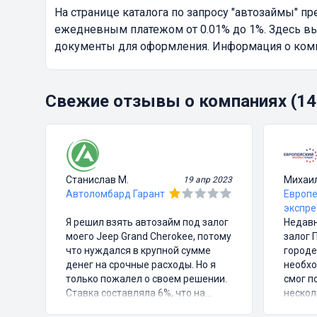
На странице каталога по запросу
"автозаймы"
пре
ежедневным платежом от 0.01% до 1%. Здесь вы
документы для оформления. Информация о компа
Свежие отзывы о компаниях (14
Станислав М.
Михаи
19 апр 2023
Автоломбард Гарант
Европе
экспре
Я решил взять автозайм под залог
Недавн
моего Jeep Grand Cherokee, потому
залог 
что нуждался в крупной сумме
городе
денег на срочные расходы. Но я
необхо
только пожалел о своем решении.
смог п
Ставка составляла 6%, что на
нескол
первый взгляд казалось довольно
подпис