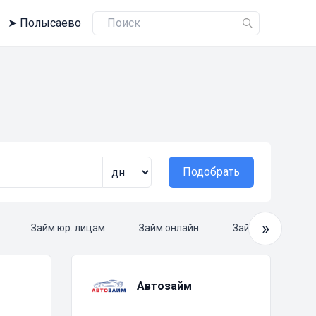
➤
Полысаево
Подобрать
»
Займ юр. лицам
Займ онлайн
Займ круглосуто
Автозайм