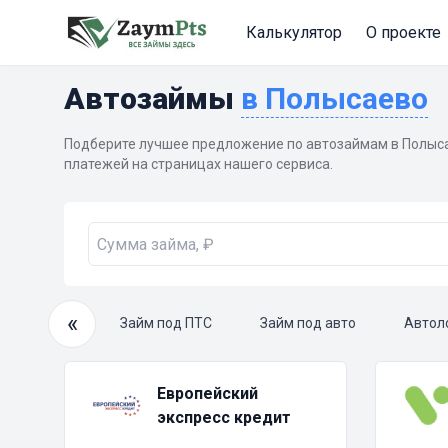
Калькулятор
О проекте
Автозаймы
в Полысаево
Подберите лучшее предложение по автозаймам в Полыса
платежей на страницах нашего сервиса.
«
очный займ
Займ под ПТС
Займ под авто
Автол
Европейский
экспресс кредит