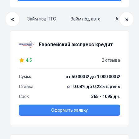
«
»
й займ
Займ под ПТС
Займ под авто
Автоломба
Европейский экспресс кредит
4.5
2 отзыва
Сумма
от 50 000 ₽ до 1 000 000 ₽
Ставка
от 0.08% до 0.23% в день
Срок
365 - 1095 дн.
Оформить заявку