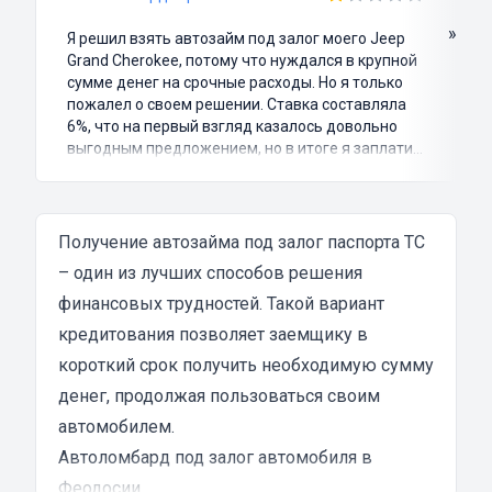
»
Я решил взять автозайм под залог моего Jeep
Grand Cherokee, потому что нуждался в крупной
сумме денег на срочные расходы. Но я только
пожалел о своем решении. Ставка составляла
6%, что на первый взгляд казалось довольно
выгодным предложением, но в итоге я заплатил
куда больше, чем занимал. Не говоря уже о том,
что процесс оформления займа был крайне
затянутым и занял много времени и усилий.
Никакого профессионализма и
Получение автозайма под залог паспорта ТС
клиентоориентированности я там не встретил.
– один из лучших способов решения
Разочарование и раздражение - это все, что я
финансовых трудностей. Такой вариант
испытал в результате этого кредита...
кредитования позволяет заемщику в
короткий срок получить необходимую сумму
денег, продолжая пользоваться своим
автомобилем.
Автоломбард под залог автомобиля в
Феодосии