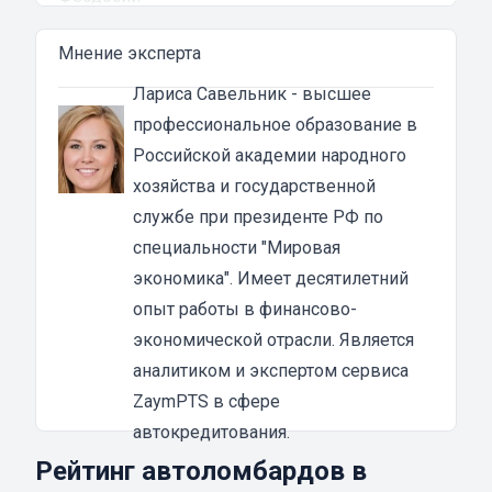
Автоломбард представляет собой кредитное
Мнение эксперта
учреждение, которое выдает денежные
ссуды под залог паспорта ТС или самого
Лариса Савельник
- высшее
автомобиля. В роли актива в таком
профессиональное образование в
ломбарде выступает машина. Сумма
Российской академии народного
автозайма зависит от марки, модели и
хозяйства и государственной
возраста автотранспорта. В каждом случае
службе при президенте РФ по
она устанавливается индивидуально после
специальности "Мировая
осмотра машины оценщиком и зависит от
экономика". Имеет десятилетний
вида кредита:
опыт работы в финансово-
под залог ПТС {{ toponym_name }}
– от 70 до
экономической отрасли. Является
80% от рыночной стоимости машины;
аналитиком и экспертом сервиса
под залог автомобиля
– до 90% от стоимости
ZaymPTS в сфере
транспортного средства.
автокредитования.
Если вы решили воспользоваться услугой
Рейтинг автоломбардов в
займа в автоломбарде, то машиной вы