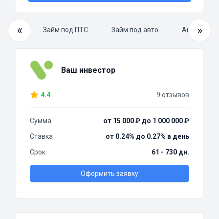
«
»
й займ
Займ под ПТС
Займ под авто
Автоломба
Ваш инвестор
4.4
9 отзывов
Сумма
от 15 000 ₽ до 1 000 000 ₽
Ставка
от 0.24% до 0.27% в день
Срок
61 - 730 дн.
Оформить заявку