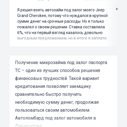
»
Я решил взять автозайм под залог моего Jeep
Grand Cherokee, потому что нуждался в крупной
сумме денег на срочные расходы. Но я только
пожалел о своем решении. Ставка составляла
6%, что на первый взгляд казалось довольно
выгодным предложением, но в итоге я заплатил
куда больше, чем занимал. Не говоря уже о том,
что процесс оформления займа был крайне
затянутым и занял много времени и усилий.
Никакого профессионализма и
Получение микрозайма под залог паспорта
клиентоориентированности я там не встретил.
ТС – один из лучших способов решения
Разочарование и раздражение - это все, что я
финансовых трудностей. Такой вариант
испытал в результате этого кредита...
кредитования позволяет заемщику
сравнительно быстро получить
необходимую сумму денег, продолжая
пользоваться своим автомобилем.
Автоломбард под залог автомобиля в
Лермонтове