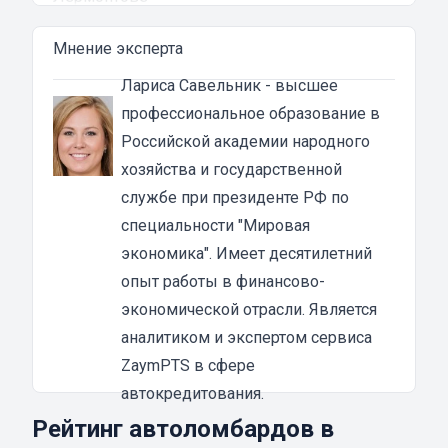
Автоломбард представляет собой кредитное
Мнение эксперта
учреждение, которое выдает денежные
ссуды под залог паспорта ТС или самого
Лариса Савельник
- высшее
автомобиля. В роли актива в таком
профессиональное образование в
ломбарде выступает автомобильное
Российской академии народного
средство. Сумма автозайма зависит от
хозяйства и государственной
марки, модели и возраста автотранспорта. В
службе при президенте РФ по
каждом случае она устанавливается
специальности "Мировая
индивидуально после осмотра машины
экономика". Имеет десятилетний
оценщиком и зависит от вида кредита:
опыт работы в финансово-
под залог ПТС {{ toponym_name }}
– от 70 до
экономической отрасли. Является
80% от рыночной стоимости машины;
аналитиком и экспертом сервиса
под залог автомобиля
– до 90% от стоимости
ZaymPTS в сфере
транспортного средства.
автокредитования.
Если вы решили воспользоваться услугой
Рейтинг автоломбардов в
займа в автоломбарде, то машиной вы