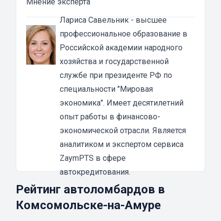
Мнение эксперта
учреждение, которое выдает денежные
ссуды под залог паспорта ТС или самого
Лариса Савельник
- высшее
автомобиля. В роли актива в таком
профессиональное образование в
ломбарде выступает автотранспорт. Сумма
Российской академии народного
автозайма зависит от марки, модели и
хозяйства и государственной
возраста автотранспорта. В каждом случае
службе при президенте РФ по
она устанавливается индивидуально после
специальности "Мировая
осмотра машины оценщиком и зависит от
экономика". Имеет десятилетний
вида кредита:
опыт работы в финансово-
под залог ПТС {{ toponym_name }}
– от 70 до
экономической отрасли. Является
80% от рыночной стоимости машины;
аналитиком и экспертом сервиса
под залог автомобиля
– до 90% от стоимости
ZaymPTS в сфере
транспортного средства.
автокредитования.
Если вы решили воспользоваться услугой
Рейтинг автоломбардов в
займа в автоломбарде, то машиной вы
Комсомольске-на-Амуре
сможете пользоваться до полной выплаты