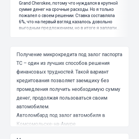
Grand Cherokee, потому что нуждался в крупной
сумме денег на срочные расходы. Но я только
пожалел о своем решении. Ставка составляла
6%, что на первый взгляд казалось довольно
выгодным предложением, но в итоге я заплатил
куда больше, чем занимал. Не говоря уже о том,
что процесс оформления займа был крайне
затянутым и занял много времени и усилий.
Никакого профессионализма и
Получение микрокредита под залог паспорта
клиентоориентированности я там не встретил.
ТС – один из лучших способов решения
Разочарование и раздражение - это все, что я
финансовых трудностей. Такой вариант
испытал в результате этого кредита...
кредитования позволяет заемщику без
промедления получить необходимую сумму
денег, продолжая пользоваться своим
автомобилем.
Автоломбард под залог автомобиля в
Комсомольске-на-Амуре
Автоломбард представляет собой кредитное