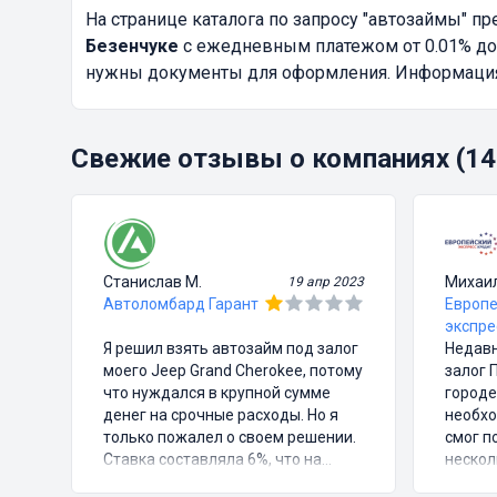
На странице каталога по запросу
"автозаймы"
пре
Безенчуке
с ежедневным платежом от 0.01% до 
нужны документы для оформления. Информация о
Свежие отзывы о компаниях (14
Станислав М.
Михаи
19 апр 2023
Автоломбард Гарант
Европе
экспре
Я решил взять автозайм под залог
Недавн
моего Jeep Grand Cherokee, потому
залог 
что нуждался в крупной сумме
городе
денег на срочные расходы. Но я
необхо
только пожалел о своем решении.
смог п
Ставка составляла 6%, что на
нескол
первый взгляд казалось довольно
подпис