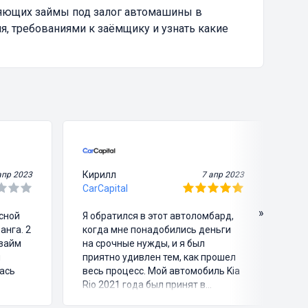
ляющих займы под залог автомашины в
я, требованиями к заёмщику и узнать какие
Кирилл
Ви
апр 2023
7 апр 2023
CarCapital
Ca
»
асной
Я обратился в этот автоломбард,
Я 
анга. 2
когда мне понадобились деньги
че
озайм
на срочные нужды, и я был
зв
и
приятно удивлен тем, как прошел
пр
ась
весь процесс. Мой автомобиль Kia
мо
Rio 2021 года был принят в
ег
ломбард на оценку, после чего я
ма