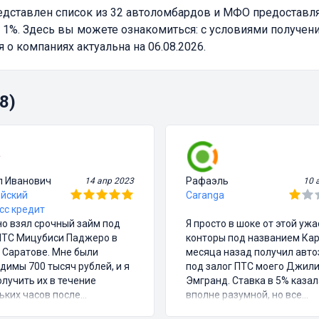
дставлен список из 32 автоломбардов и МФО предостав
1%. Здесь вы можете ознакомиться: с условиями получени
 компаниях актуальна на 06.08.2026.
8)
л Иванович
Рафаэль
14 апр 2023
10 
йский
Caranga
сс кредит
о взял срочный займ под
Я просто в шоке от этой уж
ПТС Мицубиси Паджеро в
конторы под названием Кар
 Саратове. Мне были
месяца назад получил авт
димы 700 тысяч рублей, и я
под залог ПТС моего Джил
олучить их в течение
Эмгранд. Ставка в 5% казал
ьких часов после
вполне разумной, но все
ания договора. Процентная
остальное было полным