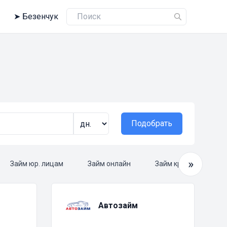
➤
Безенчук
Подобрать
»
Займ юр. лицам
Займ онлайн
Займ круглосуточно
Автозайм