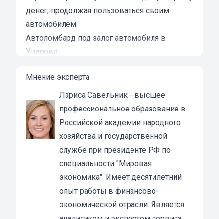
денег, продолжая пользоваться своим
автомобилем.
Автоломбард под залог автомобиля в
Уварово
Автоломбард представляет собой кредитное
Мнение эксперта
учреждение, которое выдает денежные
ссуды под залог паспорта ТС или самого
Лариса Савельник
- высшее
автомобиля. В роли актива в таком
профессиональное образование в
ломбарде выступает машина. Сумма
Российской академии народного
автозайма зависит от марки, модели и
хозяйства и государственной
возраста автотранспорта. В каждом случае
службе при президенте РФ по
она устанавливается индивидуально после
специальности "Мировая
осмотра машины оценщиком и зависит от
экономика". Имеет десятилетний
вида кредита:
опыт работы в финансово-
под залог ПТС {{ toponym_name }}
– от 70 до
экономической отрасли. Является
80% от рыночной стоимости машины;
аналитиком и экспертом сервиса