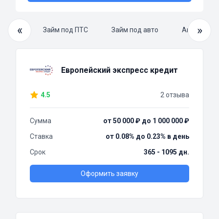
«
»
й займ
Займ под ПТС
Займ под авто
Автоломба
Европейский экспресс кредит
4.5
2 отзыва
Сумма
от 50 000 ₽ до 1 000 000 ₽
Ставка
от 0.08% до 0.23% в день
Срок
365 - 1095 дн.
Оформить заявку