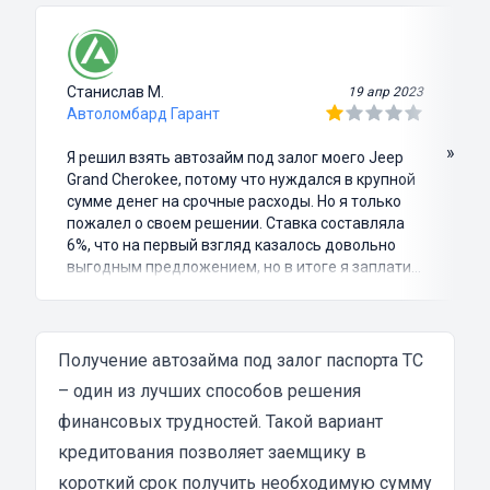
Станислав М.
19 апр 2023
Автоломбард Гарант
»
Я решил взять автозайм под залог моего Jeep
Grand Cherokee, потому что нуждался в крупной
сумме денег на срочные расходы. Но я только
пожалел о своем решении. Ставка составляла
6%, что на первый взгляд казалось довольно
выгодным предложением, но в итоге я заплатил
куда больше, чем занимал. Не говоря уже о том,
что процесс оформления займа был крайне
затянутым и занял много времени и усилий.
Никакого профессионализма и
Получение автозайма под залог паспорта ТС
клиентоориентированности я там не встретил.
– один из лучших способов решения
Разочарование и раздражение - это все, что я
финансовых трудностей. Такой вариант
испытал в результате этого кредита...
кредитования позволяет заемщику в
короткий срок получить необходимую сумму