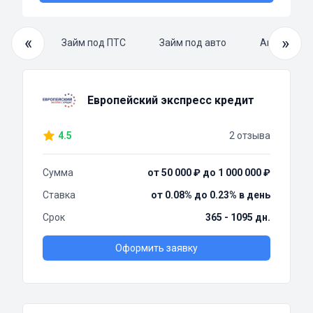
«
»
й займ
Займ под ПТС
Займ под авто
Автоломба
Европейский экспресс кредит
4.5
2 отзыва
Сумма
от 50 000 ₽ до 1 000 000 ₽
Ставка
от 0.08% до 0.23% в день
Срок
365 - 1095 дн.
Оформить заявку