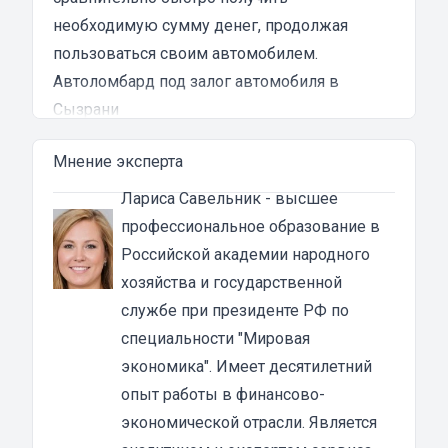
необходимую сумму денег, продолжая
пользоваться своим автомобилем.
Автоломбард под залог автомобиля в
Сызрани
Автоломбард представляет собой кредитное
Мнение эксперта
учреждение, которое выдает денежные
ссуды под залог паспорта ТС или самого
Лариса Савельник
- высшее
автомобиля. В роли актива в таком
профессиональное образование в
ломбарде выступает машина. Сумма
Российской академии народного
автозайма зависит от марки, модели и
хозяйства и государственной
возраста автотранспорта. В каждом случае
службе при президенте РФ по
она устанавливается индивидуально после
специальности "Мировая
осмотра машины оценщиком и зависит от
экономика". Имеет десятилетний
вида кредита:
опыт работы в финансово-
под залог ПТС {{ toponym_name }}
– от 70 до
экономической отрасли. Является
80% от рыночной стоимости машины;