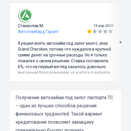
Станислав М.
19 апр 2023
Автоломбард Гарант
»
Я решил взять автозайм под залог моего Jeep
Grand Cherokee, потому что нуждался в крупной
сумме денег на срочные расходы. Но я только
пожалел о своем решении. Ставка составляла
6%, что на первый взгляд казалось довольно
выгодным предложением, но в итоге я заплатил
куда больше, чем занимал. Не говоря уже о том,
что процесс оформления займа был крайне
затянутым и занял много времени и усилий.
Никакого профессионализма и
Получение автозайма под залог паспорта ТС
клиентоориентированности я там не встретил.
– один из лучших способов решения
Разочарование и раздражение - это все, что я
финансовых трудностей. Такой вариант
испытал в результате этого кредита...
кредитования позволяет заемщику
сравнительно быстро получить