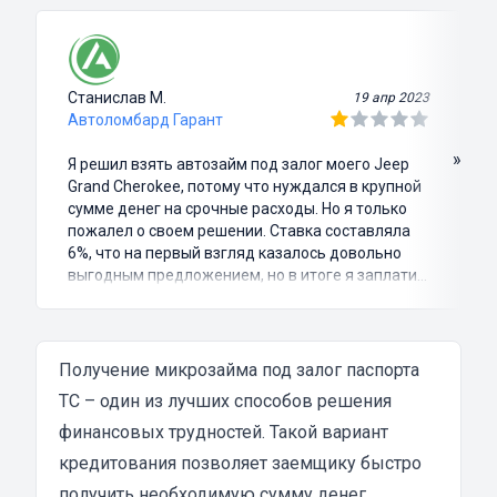
Станислав М.
19 апр 2023
Автоломбард Гарант
»
Я решил взять автозайм под залог моего Jeep
Grand Cherokee, потому что нуждался в крупной
сумме денег на срочные расходы. Но я только
пожалел о своем решении. Ставка составляла
6%, что на первый взгляд казалось довольно
выгодным предложением, но в итоге я заплатил
куда больше, чем занимал. Не говоря уже о том,
что процесс оформления займа был крайне
затянутым и занял много времени и усилий.
Никакого профессионализма и
Получение микрозайма под залог паспорта
клиентоориентированности я там не встретил.
ТС – один из лучших способов решения
Разочарование и раздражение - это все, что я
финансовых трудностей. Такой вариант
испытал в результате этого кредита...
кредитования позволяет заемщику быстро
получить необходимую сумму денег,