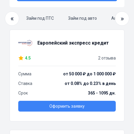
«
»
й займ
Займ под ПТС
Займ под авто
Автоломба
Европейский экспресс кредит
4.5
2 отзыва
Сумма
от 50 000 ₽ до 1 000 000 ₽
Ставка
от 0.08% до 0.23% в день
Срок
365 - 1095 дн.
Оформить заявку