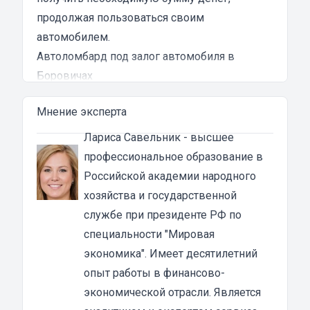
продолжая пользоваться своим
автомобилем.
Автоломбард под залог автомобиля в
Боровичах
Автоломбард представляет собой кредитное
Мнение эксперта
учреждение, которое выдает денежные
ссуды под залог паспорта ТС или самого
Лариса Савельник
- высшее
автомобиля. В роли актива в таком
профессиональное образование в
ломбарде выступает автомобильное
Российской академии народного
средство. Сумма автозайма зависит от
хозяйства и государственной
марки, модели и возраста автотранспорта. В
службе при президенте РФ по
каждом случае она устанавливается
специальности "Мировая
индивидуально после осмотра машины
экономика". Имеет десятилетний
оценщиком и зависит от вида кредита:
опыт работы в финансово-
под залог ПТС {{ toponym_name }}
– от 70 до
экономической отрасли. Является
80% от рыночной стоимости машины;