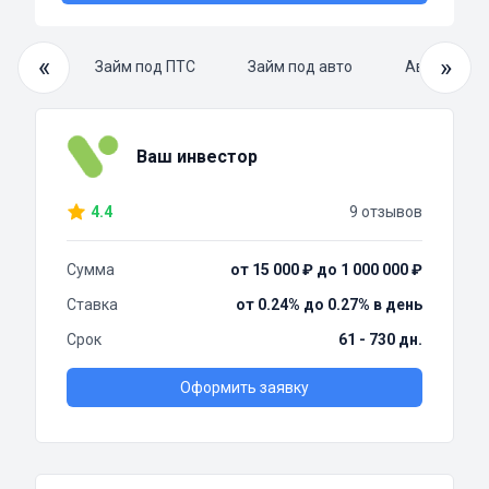
«
»
 займ
Займ под ПТС
Займ под авто
Автоломба
Ваш инвестор
4.4
9 отзывов
Сумма
от 15 000 ₽ до 1 000 000 ₽
Ставка
от 0.24% до 0.27% в день
Срок
61 - 730 дн.
Оформить заявку