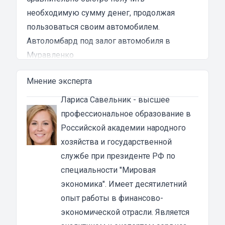
необходимую сумму денег, продолжая
пользоваться своим автомобилем.
Автоломбард под залог автомобиля в
Муравленко
Автоломбард представляет собой кредитное
Мнение эксперта
учреждение, которое выдает денежные
ссуды под залог паспорта ТС или самого
Лариса Савельник
- высшее
автомобиля. В роли актива в таком
профессиональное образование в
ломбарде выступает транспортное средство.
Российской академии народного
Сумма автозайма зависит от марки, модели
хозяйства и государственной
и возраста автотранспорта. В каждом случае
службе при президенте РФ по
она устанавливается индивидуально после
специальности "Мировая
осмотра машины оценщиком и зависит от
экономика". Имеет десятилетний
вида кредита:
опыт работы в финансово-
под залог ПТС {{ toponym_name }}
– от 70 до
экономической отрасли. Является
80% от рыночной стоимости машины;