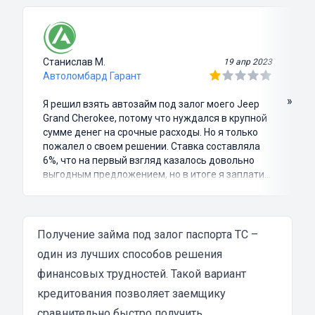
Станислав М.
19 апр 2023
Автоломбард Гарант
»
Я решил взять автозайм под залог моего Jeep
Grand Cherokee, потому что нуждался в крупной
сумме денег на срочные расходы. Но я только
пожалел о своем решении. Ставка составляла
6%, что на первый взгляд казалось довольно
выгодным предложением, но в итоге я заплатил
куда больше, чем занимал. Не говоря уже о том,
что процесс оформления займа был крайне
затянутым и занял много времени и усилий.
Никакого профессионализма и
Получение займа под залог паспорта ТС –
клиентоориентированности я там не встретил.
один из лучших способов решения
Разочарование и раздражение - это все, что я
финансовых трудностей. Такой вариант
испытал в результате этого кредита...
кредитования позволяет заемщику
сравнительно быстро получить