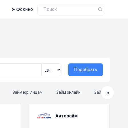
➤
Фокино
Подобрать
»
Займ юр. лицам
Займ онлайн
Займ круглосуто
Автозайм