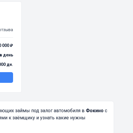
отзыва
0 000 ₽
 в день
000 дн.
яющих займы под залог автомобиля в
Фокино
с
ями к заёмщику и узнать какие нужны