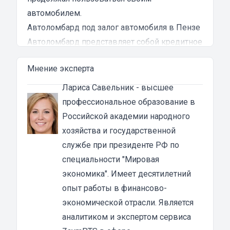
автомобилем.
Автоломбард под залог автомобиля в Пензе
Автоломбард представляет собой кредитное
учреждение, которое выдает денежные
Мнение эксперта
ссуды под залог паспорта ТС или самого
автомобиля. В роли актива в таком
Лариса Савельник
- высшее
ломбарде выступает ТС. Сумма автозайма
профессиональное образование в
зависит от марки, модели и возраста
Российской академии народного
автотранспорта. В каждом случае она
хозяйства и государственной
устанавливается индивидуально после
службе при президенте РФ по
осмотра машины оценщиком и зависит от
специальности "Мировая
вида кредита:
экономика". Имеет десятилетний
под залог ПТС {{ toponym_name }}
– от 70 до
опыт работы в финансово-
80% от рыночной стоимости машины;
экономической отрасли. Является
под залог автомобиля
– до 90% от стоимости
аналитиком и экспертом сервиса
транспортного средства.