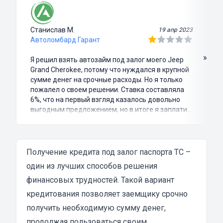
Станислав М.
19 апр 2023
Автоломбард Гарант
»
Я решил взять автозайм под залог моего Jeep
Grand Cherokee, потому что нуждался в крупной
сумме денег на срочные расходы. Но я только
пожалел о своем решении. Ставка составляла
6%, что на первый взгляд казалось довольно
выгодным предложением, но в итоге я заплатил
куда больше, чем занимал. Не говоря уже о том,
что процесс оформления займа был крайне
затянутым и занял много времени и усилий.
Никакого профессионализма и
Получение кредита под залог паспорта ТС –
клиентоориентированности я там не встретил.
один из лучших способов решения
Разочарование и раздражение - это все, что я
финансовых трудностей. Такой вариант
испытал в результате этого кредита...
кредитования позволяет заемщику срочно
получить необходимую сумму денег,
продолжая пользоваться своим