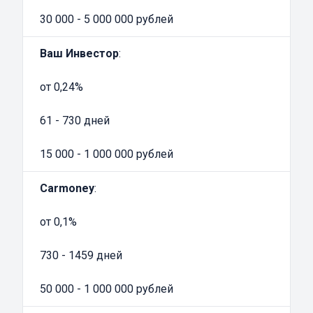
авто. Но к выбору финансовой организации,
30 000 - 5 000 000 рублей
предлагающей подобные услуги, нужно
Ваш Инвестор
:
отнестись максимально ответственно.
Добросовестная компания, ведущая
от 0,24%
успешную деятельность, имеет свой
официальный сайт с указанием условий
61 - 730 дней
выдачи займа и контактной информации,
15 000 - 1 000 000 рублей
оборудованный офис и действующую
лицензию ЦБ РФ.
Carmoney
:
Преимущества займов под залог ПТС
автомобиля
от 0,1%
Получить денежный займ под залог
документов на машину можно во многих
730 - 1459 дней
банках, но при соблюдении различных
50 000 - 1 000 000 рублей
условий. Прежде всего, любой банк
затребует справку о доходах и проверит