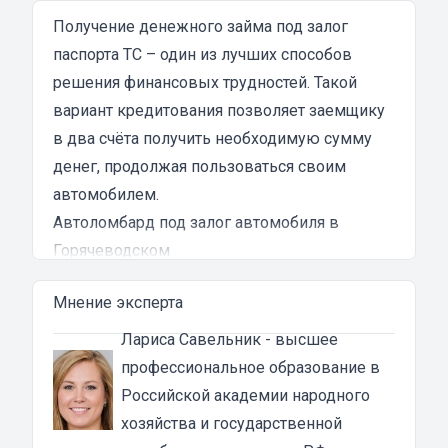
затянутым и занял много времени и усилий.
Никакого профессионализма и
Получение денежного займа под залог
клиентоориентированности я там не встретил.
паспорта ТС – один из лучших способов
Разочарование и раздражение - это все, что я
решения финансовых трудностей. Такой
испытал в результате этого кредита...
вариант кредитования позволяет заемщику
в два счёта получить необходимую сумму
денег, продолжая пользоваться своим
автомобилем.
Автоломбард под залог автомобиля в
Горячеводском
Автоломбард представляет собой кредитное
Мнение эксперта
учреждение, которое выдает денежные
ссуды под залог паспорта ТС или самого
Лариса Савельник
- высшее
автомобиля. В роли актива в таком
профессиональное образование в
ломбарде выступает автомашина. Сумма
Российской академии народного
автозайма зависит от марки, модели и
хозяйства и государственной
возраста автотранспорта. В каждом случае