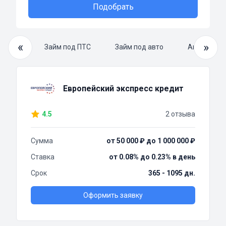
Подобрать
«
»
й займ
Займ под ПТС
Займ под авто
Автоломба
Европейский экспресс кредит
4.5
2 отзыва
Сумма
от 50 000 ₽ до 1 000 000 ₽
Ставка
от 0.08% до 0.23% в день
Срок
365 - 1095 дн.
Оформить заявку