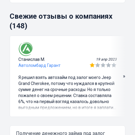
Свежие отзывы о компаниях
(148)
Станислав М.
19 апр 2023
Автоломбард Гарант
»
Я решил взять автозайм под залог моего Jeep
Grand Cherokee, потому что нуждался в крупной
сумме денег на срочные расходы. Но я только
пожалел о своем решении. Ставка составляла
6%, что на первый взгляд казалось довольно
выгодным предложением, но в итоге я заплатил
куда больше, чем занимал. Не говоря уже о том,
что процесс оформления займа был крайне
затянутым и занял много времени и усилий.
Никакого профессионализма и
Получение денежного займа под залог