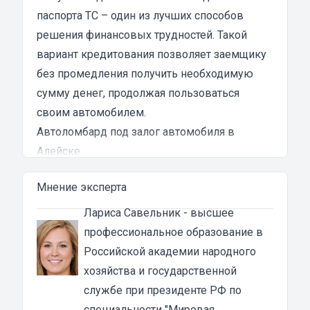
клиентоориентированности я там не встретил.
паспорта ТС – один из лучших способов
Разочарование и раздражение - это все, что я
решения финансовых трудностей. Такой
испытал в результате этого кредита...
вариант кредитования позволяет заемщику
без промедления получить необходимую
сумму денег, продолжая пользоваться
своим автомобилем.
Автоломбард под залог автомобиля в
Алейске
Автоломбард представляет собой кредитное
Мнение эксперта
учреждение, которое выдает денежные
ссуды под залог паспорта ТС или самого
Лариса Савельник
- высшее
автомобиля. В роли актива в таком
профессиональное образование в
ломбарде выступает автомашина. Сумма
Российской академии народного
автозайма зависит от марки, модели и
хозяйства и государственной
возраста автотранспорта. В каждом случае
службе при президенте РФ по
она устанавливается индивидуально после
специальности "Мировая