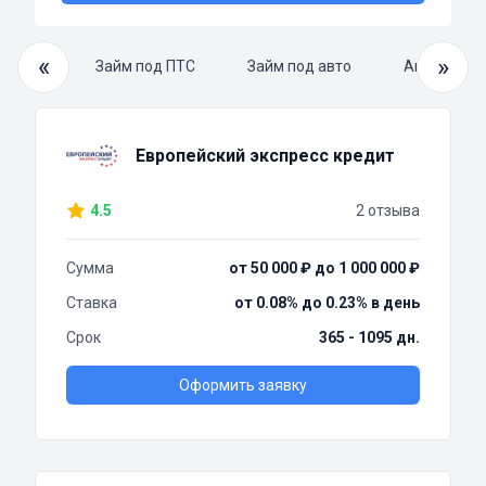
«
»
й займ
Займ под ПТС
Займ под авто
Автоломба
Европейский экспресс кредит
4.5
2 отзыва
Сумма
от 50 000 ₽ до 1 000 000 ₽
Ставка
от 0.08% до 0.23% в день
Срок
365 - 1095 дн.
Оформить заявку