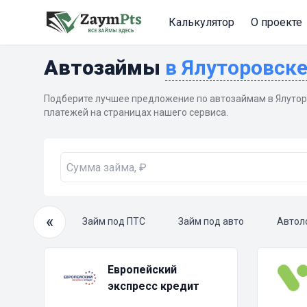
Калькулятор
О проекте
Автозаймы
в Ялуторовск
Подберите лучшее предложение по автозаймам в Ялутор
платежей на страницах нашего сервиса.
«
очный займ
Займ под ПТС
Займ под авто
Автол
Европейский
экспресс кредит