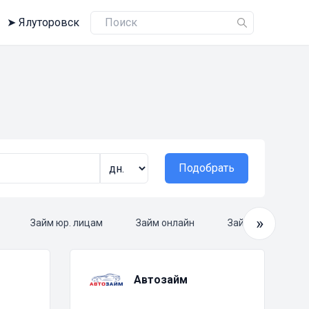
➤
Ялуторовск
Подобрать
»
Займ юр. лицам
Займ онлайн
Займ круглосуто
Автозайм