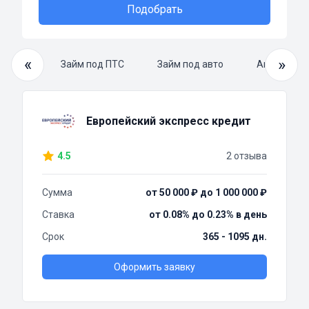
Подобрать
«
»
й займ
Займ под ПТС
Займ под авто
Автоломба
Европейский экспресс кредит
4.5
2 отзыва
Сумма
от 50 000 ₽ до 1 000 000 ₽
Ставка
от 0.08% до 0.23% в день
Срок
365 - 1095 дн.
Оформить заявку