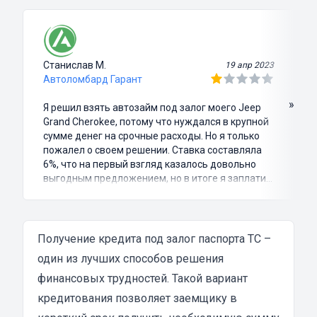
Станислав М.
19 апр 2023
Автоломбард Гарант
»
Я решил взять автозайм под залог моего Jeep
Grand Cherokee, потому что нуждался в крупной
сумме денег на срочные расходы. Но я только
пожалел о своем решении. Ставка составляла
6%, что на первый взгляд казалось довольно
выгодным предложением, но в итоге я заплатил
куда больше, чем занимал. Не говоря уже о том,
что процесс оформления займа был крайне
затянутым и занял много времени и усилий.
Никакого профессионализма и
Получение кредита под залог паспорта ТС –
клиентоориентированности я там не встретил.
один из лучших способов решения
Разочарование и раздражение - это все, что я
финансовых трудностей. Такой вариант
испытал в результате этого кредита...
кредитования позволяет заемщику в