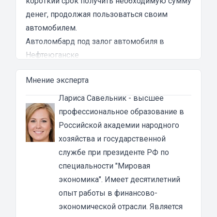
короткий срок получить необходимую сумму
денег, продолжая пользоваться своим
автомобилем.
Автоломбард под залог автомобиля в
Нефтеюганске
Автоломбард представляет собой кредитное
Мнение эксперта
учреждение, которое выдает денежные
ссуды под залог паспорта ТС или самого
Лариса Савельник
- высшее
автомобиля. В роли актива в таком
профессиональное образование в
ломбарде выступает ТС. Сумма автозайма
Российской академии народного
зависит от марки, модели и возраста
хозяйства и государственной
автотранспорта. В каждом случае она
службе при президенте РФ по
устанавливается индивидуально после
специальности "Мировая
осмотра машины оценщиком и зависит от
экономика". Имеет десятилетний
вида кредита:
опыт работы в финансово-
под залог ПТС {{ toponym_name }}
– от 70 до
экономической отрасли. Является