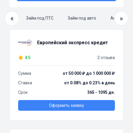
«
»
й займ
Займ под ПТС
Займ под авто
Автоломба
Европейский экспресс кредит
4.5
2 отзыва
Сумма
от 50 000 ₽ до 1 000 000 ₽
Ставка
от 0.08% до 0.23% в день
Срок
365 - 1095 дн.
Оформить заявку