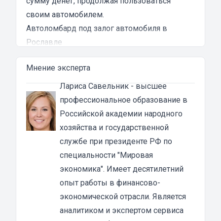
сумму денег, продолжая пользоваться
своим автомобилем.
Автоломбард под залог автомобиля в
Рославле
Автоломбард представляет собой кредитное
Мнение эксперта
учреждение, которое выдает денежные
ссуды под залог паспорта ТС или самого
Лариса Савельник
- высшее
автомобиля. В роли актива в таком
профессиональное образование в
ломбарде выступает авто. Сумма автозайма
Российской академии народного
зависит от марки, модели и возраста
хозяйства и государственной
автотранспорта. В каждом случае она
службе при президенте РФ по
устанавливается индивидуально после
специальности "Мировая
осмотра машины оценщиком и зависит от
экономика". Имеет десятилетний
вида кредита:
опыт работы в финансово-
под залог ПТС {{ toponym_name }}
– от 70 до
экономической отрасли. Является
80% от рыночной стоимости машины;
аналитиком и экспертом сервиса