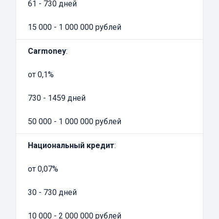
официальный сайт с указанием условий
61 - 730 дней
выдачи займа и контактной информации,
15 000 - 1 000 000 рублей
оборудованный офис и действующую
лицензию ЦБ РФ.
Carmoney
:
Преимущества займов под залог ПТС
автомобиля
от 0,1%
Получить ссуду под залог документов на
машину можно во многих банках, но при
730 - 1459 дней
соблюдении различных условий. Прежде
50 000 - 1 000 000 рублей
всего, любой банк затребует справку о
доходах и проверит кредитную историю.
Национальный кредит
:
При отсутствии официального
трудоустройства получить автозайм даже
от 0,07%
под залог машины довольно непросто.
Именно поэтому многие владельцы авто,
30 - 730 дней
которым
срочно
требуются денежные
10 000 - 2 000 000 рублей