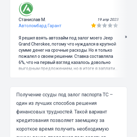
Станислав М.
19 апр 2023
Автоломбард Гарант
»
Я решил взять автозайм под залог моего Jeep
Grand Cherokee, потому что нуждался в крупной
сумме денег на срочные расходы. Но я только
пожалел о своем решении. Ставка составляла
6%, что на первый взгляд казалось довольно
выгодным предложением, но в итоге я заплатил
куда больше, чем занимал. Не говоря уже о том,
что процесс оформления займа был крайне
затянутым и занял много времени и усилий.
Никакого профессионализма и
Получение ссуды под залог паспорта ТС –
клиентоориентированности я там не встретил.
один из лучших способов решения
Разочарование и раздражение - это все, что я
финансовых трудностей. Такой вариант
испытал в результате этого кредита...
кредитования позволяет заемщику за
короткое время получить необходимую