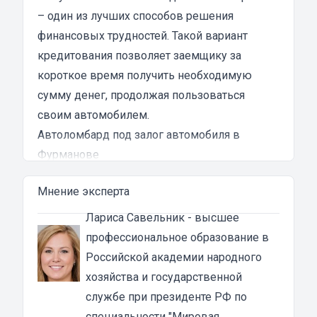
клиентоориентированности я там не встретил.
– один из лучших способов решения
Разочарование и раздражение - это все, что я
финансовых трудностей. Такой вариант
испытал в результате этого кредита...
кредитования позволяет заемщику за
короткое время получить необходимую
сумму денег, продолжая пользоваться
своим автомобилем.
Автоломбард под залог автомобиля в
Фурманове
Автоломбард представляет собой кредитное
Мнение эксперта
учреждение, которое выдает денежные
ссуды под залог паспорта ТС или самого
Лариса Савельник
- высшее
автомобиля. В роли актива в таком
профессиональное образование в
ломбарде выступает машина. Сумма
Российской академии народного
автозайма зависит от марки, модели и
хозяйства и государственной
возраста автотранспорта. В каждом случае
службе при президенте РФ по
она устанавливается индивидуально после
специальности "Мировая