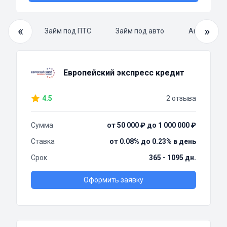
«
»
й займ
Займ под ПТС
Займ под авто
Автоломба
Европейский экспресс кредит
4.5
2 отзыва
Сумма
от 50 000 ₽ до 1 000 000 ₽
Ставка
от 0.08% до 0.23% в день
Срок
365 - 1095 дн.
Оформить заявку