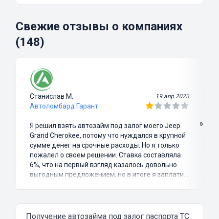
Свежие отзывы о компаниях
(148)
Станислав М.
19 апр 2023
Автоломбард Гарант
»
Я решил взять автозайм под залог моего Jeep
Grand Cherokee, потому что нуждался в крупной
сумме денег на срочные расходы. Но я только
пожалел о своем решении. Ставка составляла
6%, что на первый взгляд казалось довольно
выгодным предложением, но в итоге я заплатил
куда больше, чем занимал. Не говоря уже о том,
что процесс оформления займа был крайне
затянутым и занял много времени и усилий.
Никакого профессионализма и
Получение автозайма под залог паспорта ТС