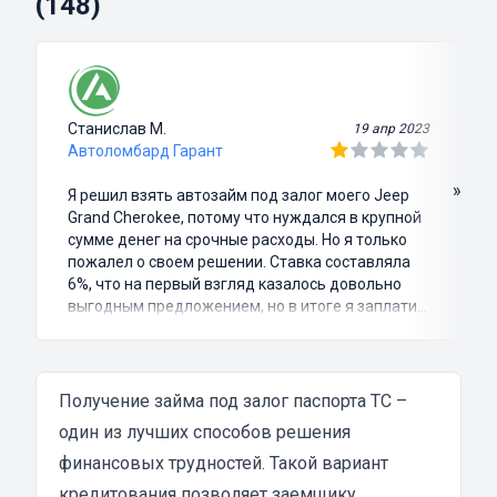
(148)
Станислав М.
19 апр 2023
Автоломбард Гарант
»
Я решил взять автозайм под залог моего Jeep
Grand Cherokee, потому что нуждался в крупной
сумме денег на срочные расходы. Но я только
пожалел о своем решении. Ставка составляла
6%, что на первый взгляд казалось довольно
выгодным предложением, но в итоге я заплатил
куда больше, чем занимал. Не говоря уже о том,
что процесс оформления займа был крайне
затянутым и занял много времени и усилий.
Никакого профессионализма и
Получение займа под залог паспорта ТС –
клиентоориентированности я там не встретил.
один из лучших способов решения
Разочарование и раздражение - это все, что я
финансовых трудностей. Такой вариант
испытал в результате этого кредита...
кредитования позволяет заемщику