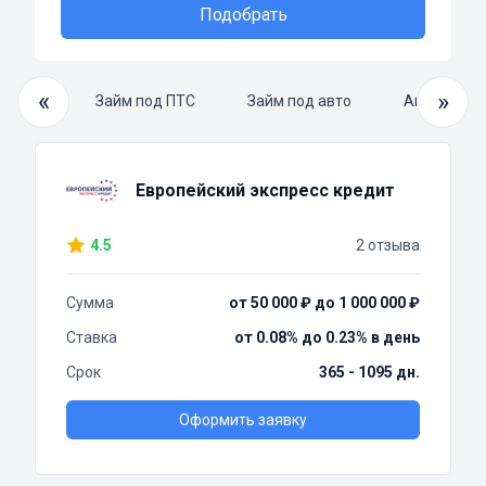
Подобрать
«
»
й займ
Займ под ПТС
Займ под авто
Автоломба
Европейский экспресс кредит
4.5
2 отзыва
Сумма
от 50 000 ₽ до 1 000 000 ₽
Ставка
от 0.08% до 0.23% в день
Срок
365 - 1095 дн.
Оформить заявку