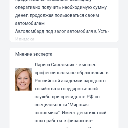
оперативно получить необходимую сумму
денег, продолжая пользоваться своим
автомобилем.
Автоломбард под залог автомобиля в Усть-
Илимске
Автоломбард представляет собой кредитное
Мнение эксперта
учреждение, которое выдает денежные
ссуды под залог паспорта ТС или самого
Лариса Савельник
- высшее
автомобиля. В роли актива в таком
профессиональное образование в
ломбарде выступает транспортное средство.
Российской академии народного
Сумма автозайма зависит от марки, модели
хозяйства и государственной
и возраста автотранспорта. В каждом случае
службе при президенте РФ по
она устанавливается индивидуально после
специальности "Мировая
осмотра машины оценщиком и зависит от
экономика". Имеет десятилетний
вида кредита:
опыт работы в финансово-
под залог ПТС {{ toponym_name }}
– от 70 до