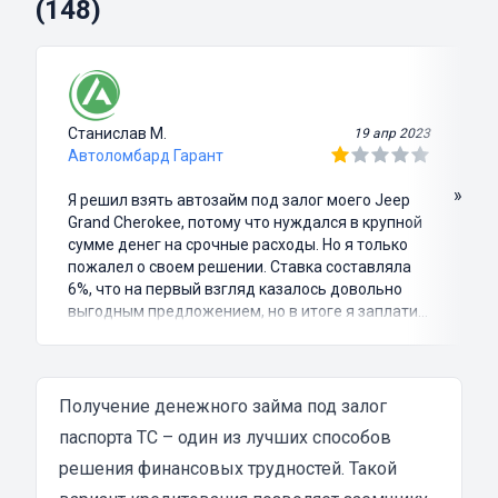
(148)
Станислав М.
19 апр 2023
Автоломбард Гарант
»
Я решил взять автозайм под залог моего Jeep
Grand Cherokee, потому что нуждался в крупной
сумме денег на срочные расходы. Но я только
пожалел о своем решении. Ставка составляла
6%, что на первый взгляд казалось довольно
выгодным предложением, но в итоге я заплатил
куда больше, чем занимал. Не говоря уже о том,
что процесс оформления займа был крайне
затянутым и занял много времени и усилий.
Никакого профессионализма и
Получение денежного займа под залог
клиентоориентированности я там не встретил.
паспорта ТС – один из лучших способов
Разочарование и раздражение - это все, что я
решения финансовых трудностей. Такой
испытал в результате этого кредита...