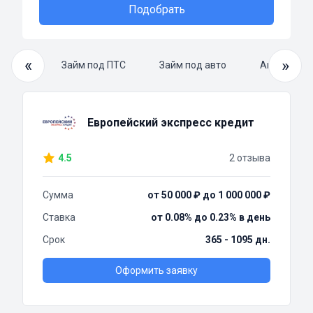
Подобрать
«
»
й займ
Займ под ПТС
Займ под авто
Автоломба
Европейский экспресс кредит
4.5
2 отзыва
Сумма
от 50 000 ₽ до 1 000 000 ₽
Ставка
от 0.08% до 0.23% в день
Срок
365 - 1095 дн.
Оформить заявку