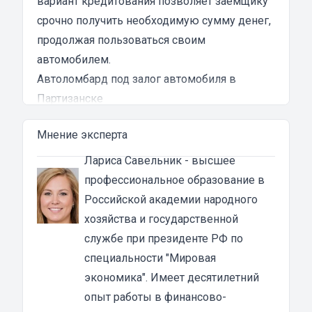
вариант кредитования позволяет заемщику
срочно получить необходимую сумму денег,
продолжая пользоваться своим
автомобилем.
Автоломбард под залог автомобиля в
Партизанске
Автоломбард представляет собой кредитное
Мнение эксперта
учреждение, которое выдает денежные
ссуды под залог паспорта ТС или самого
Лариса Савельник
- высшее
автомобиля. В роли актива в таком
профессиональное образование в
ломбарде выступает автомашина. Сумма
Российской академии народного
автозайма зависит от марки, модели и
хозяйства и государственной
возраста автотранспорта. В каждом случае
службе при президенте РФ по
она устанавливается индивидуально после
специальности "Мировая
осмотра машины оценщиком и зависит от
экономика". Имеет десятилетний
вида кредита:
опыт работы в финансово-