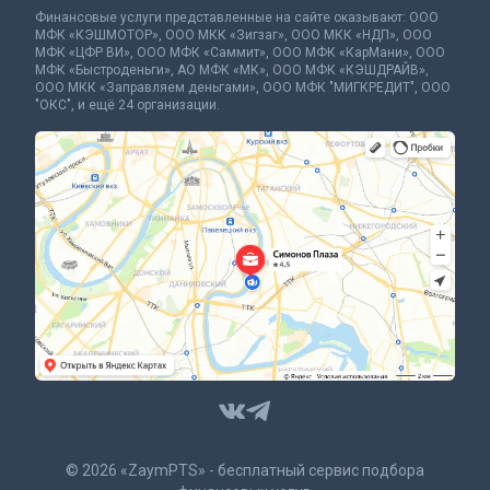
Финансовые услуги представленные на сайте оказывают: ООО
МФК «КЭШМОТОР», ООО МКК «Зигзаг», ООО МКК «НДП», ООО
МФК «ЦФР ВИ», ООО МФК «Саммит», ООО МФК «КарМани», ООО
МФК «Быстроденьги», АО МФК «МК», ООО МФК «КЭШДРАЙВ»,
ООО МКК «Заправляем деньгами», ООО МФК "МИГКРЕДИТ", ООО
"ОКС", и ещё 24 организации.
© 2026 «ZaymPTS» - бесплатный сервис подбора