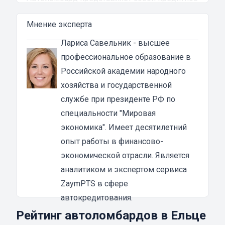
учреждение, которое выдает денежные
Мнение эксперта
ссуды под залог паспорта ТС или самого
автомобиля. В роли актива в таком
Лариса Савельник
- высшее
ломбарде выступает автотранспорт. Сумма
профессиональное образование в
автозайма зависит от марки, модели и
Российской академии народного
возраста автотранспорта. В каждом случае
хозяйства и государственной
она устанавливается индивидуально после
службе при президенте РФ по
осмотра машины оценщиком и зависит от
специальности "Мировая
вида кредита:
экономика". Имеет десятилетний
под залог ПТС {{ toponym_name }}
– от 70 до
опыт работы в финансово-
80% от рыночной стоимости машины;
экономической отрасли. Является
под залог автомобиля
– до 90% от стоимости
аналитиком и экспертом сервиса
транспортного средства.
ZaymPTS в сфере
Если вы решили воспользоваться услугой
автокредитования.
займа в автоломбарде, то машиной вы
Рейтинг автоломбардов в Ельце
сможете пользоваться до полной выплаты