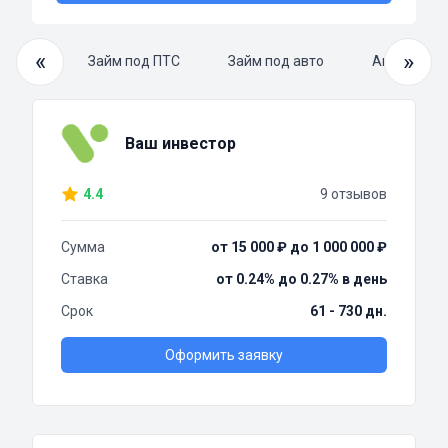
«
»
й займ
Займ под ПТС
Займ под авто
Автоломба
Ваш инвестор
4.4
9 отзывов
Сумма
от 15 000 ₽ до 1 000 000 ₽
Ставка
от 0.24% до 0.27% в день
Срок
61 - 730 дн.
Оформить заявку