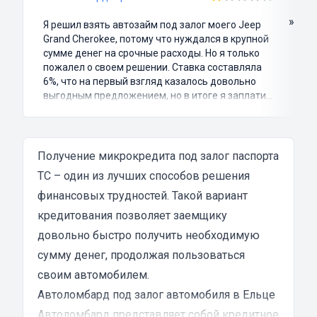
»
Я решил взять автозайм под залог моего Jeep
Grand Cherokee, потому что нуждался в крупной
сумме денег на срочные расходы. Но я только
пожалел о своем решении. Ставка составляла
6%, что на первый взгляд казалось довольно
выгодным предложением, но в итоге я заплатил
куда больше, чем занимал. Не говоря уже о том,
что процесс оформления займа был крайне
затянутым и занял много времени и усилий.
Никакого профессионализма и
Получение микрокредита под залог паспорта
клиентоориентированности я там не встретил.
ТС – один из лучших способов решения
Разочарование и раздражение - это все, что я
финансовых трудностей. Такой вариант
испытал в результате этого кредита...
кредитования позволяет заемщику
довольно быстро получить необходимую
сумму денег, продолжая пользоваться
своим автомобилем.
Автоломбард под залог автомобиля в Ельце
Автоломбард представляет собой кредитное