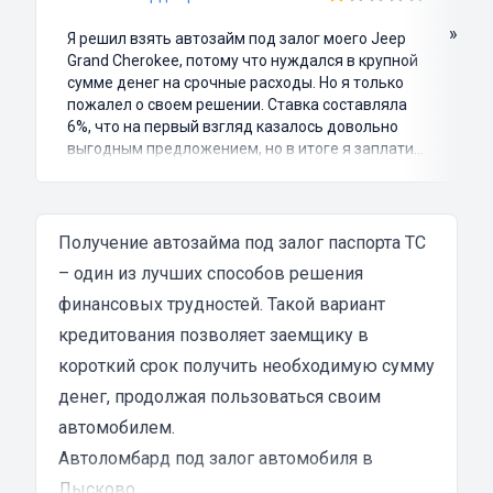
»
Я решил взять автозайм под залог моего Jeep
Grand Cherokee, потому что нуждался в крупной
сумме денег на срочные расходы. Но я только
пожалел о своем решении. Ставка составляла
6%, что на первый взгляд казалось довольно
выгодным предложением, но в итоге я заплатил
куда больше, чем занимал. Не говоря уже о том,
что процесс оформления займа был крайне
затянутым и занял много времени и усилий.
Никакого профессионализма и
Получение автозайма под залог паспорта ТС
клиентоориентированности я там не встретил.
– один из лучших способов решения
Разочарование и раздражение - это все, что я
финансовых трудностей. Такой вариант
испытал в результате этого кредита...
кредитования позволяет заемщику в
короткий срок получить необходимую сумму
денег, продолжая пользоваться своим
автомобилем.
Автоломбард под залог автомобиля в
Лысково