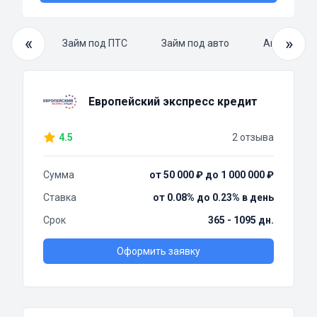
«
»
й займ
Займ под ПТС
Займ под авто
Автоломба
Европейский экспресс кредит
4.5
2 отзыва
Сумма
от 50 000 ₽ до 1 000 000 ₽
Ставка
от 0.08% до 0.23% в день
Срок
365 - 1095 дн.
Оформить заявку