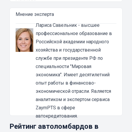
Автоломбард представляет собой кредитное
Мнение эксперта
учреждение, которое выдает денежные
ссуды под залог паспорта ТС или самого
Лариса Савельник
- высшее
автомобиля. В роли актива в таком
профессиональное образование в
ломбарде выступает машина. Сумма
Российской академии народного
автозайма зависит от марки, модели и
хозяйства и государственной
возраста автотранспорта. В каждом случае
службе при президенте РФ по
она устанавливается индивидуально после
специальности "Мировая
осмотра машины оценщиком и зависит от
экономика". Имеет десятилетний
вида кредита:
опыт работы в финансово-
под залог ПТС {{ toponym_name }}
– от 70 до
экономической отрасли. Является
80% от рыночной стоимости машины;
аналитиком и экспертом сервиса
под залог автомобиля
– до 90% от стоимости
ZaymPTS в сфере
транспортного средства.
автокредитования.
Если вы решили воспользоваться услугой
Рейтинг автоломбардов в
займа в автоломбарде, то машиной вы