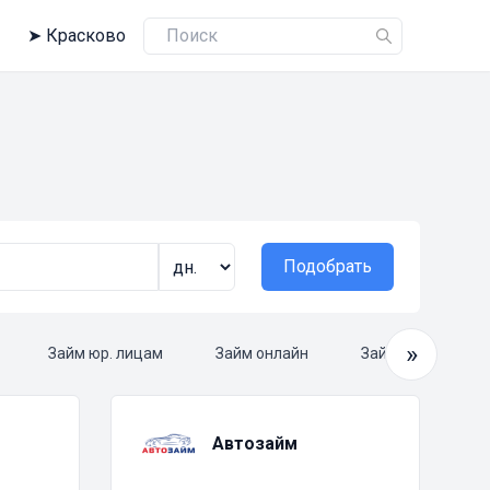
➤
Красково
Подобрать
»
Займ юр. лицам
Займ онлайн
Займ круглосуто
Автозайм