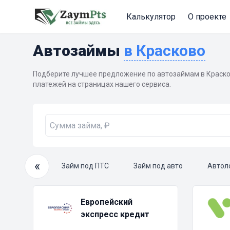
Калькулятор
О проекте
Автозаймы
в Красково
Подберите лучшее предложение по автозаймам в Краско
платежей на страницах нашего сервиса.
«
очный займ
Займ под ПТС
Займ под авто
Автол
Европейский
экспресс кредит