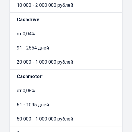
10 000 - 2 000 000 рублей
средства, выбирают автоломбарды.
Преимущества такого выбора несомненны:
Cashdrive
:
Минимальный пакет документов. Оформить
ссуду можно при предоставлении паспорта,
от 0,04%
водительского удостоверения, ПТС и
91 - 2554 дней
свидетельства о регистрации ТС. Это
означает, что обратиться за кредитом могут
20 000 - 1 000 000 рублей
даже фрилансеры и заемщики, которые
трудоустроены неофициально
Cashmotor
:
Быстрое оформление. Если при обращении в
банк от подачи заявки до получения средств
от 0,08%
проходит несколько дней, то в
61 - 1095 дней
автоломбарде
деньги
можно получить в
течение часа после обращения
50 000 - 1 000 000 рублей
Возможность предоставления в залог
документов как на отечественный