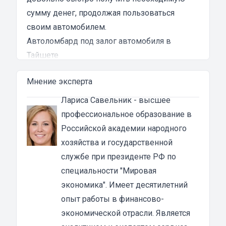
сумму денег, продолжая пользоваться
своим автомобилем.
Автоломбард под залог автомобиля в
Тайшете
Автоломбард представляет собой кредитное
Мнение эксперта
учреждение, которое выдает денежные
ссуды под залог паспорта ТС или самого
Лариса Савельник
- высшее
автомобиля. В роли актива в таком
профессиональное образование в
ломбарде выступает транспортное средство.
Российской академии народного
Сумма автозайма зависит от марки, модели
хозяйства и государственной
и возраста автотранспорта. В каждом случае
службе при президенте РФ по
она устанавливается индивидуально после
специальности "Мировая
осмотра машины оценщиком и зависит от
экономика". Имеет десятилетний
вида кредита:
опыт работы в финансово-
под залог ПТС {{ toponym_name }}
– от 70 до
экономической отрасли. Является
80% от рыночной стоимости машины;