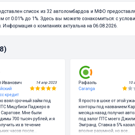
дставлен список из 32 автоломбардов и МФО предоставл
от 0.01% до 1%. Здесь вы можете ознакомиться: с услови
 Информация о компаниях актуальна на 06.08.2026.
8)
л Иванович
Рафаэль
14 апр 2023
10 
йский
Caranga
сс кредит
о взял срочный займ под
Я просто в шоке от этой уж
ПТС Мицубиси Паджеро в
конторы под названием Кар
 Саратове. Мне были
месяца назад получил авт
димы 700 тысяч рублей, и я
под залог ПТС моего Джил
олучить их в течение
Эмгранд. Ставка в 5% казал
ьких часов после
вполне разумной, но все