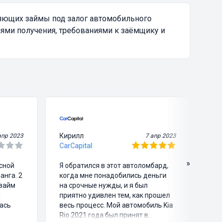
яющих займы под залог автомобильного
ями получения, требованиями к заёмщику и
Кирилл
Ви
апр 2023
7 апр 2023
CarCapital
Ca
»
асной
Я обратился в этот автоломбард,
Я 
анга. 2
когда мне понадобились деньги
че
озайм
на срочные нужды, и я был
зв
и
приятно удивлен тем, как прошел
пр
ась
весь процесс. Мой автомобиль Kia
мо
Rio 2021 года был принят в
ег