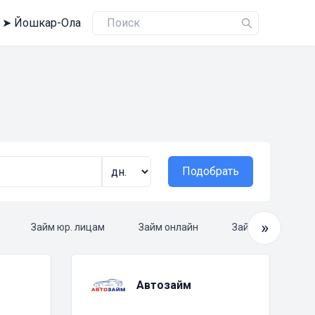
➤
Йошкар-Ола
Подобрать
»
Займ юр. лицам
Займ онлайн
Займ круглосуто
Автозайм