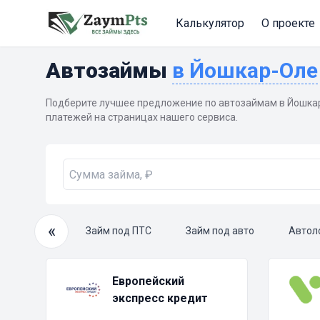
Калькулятор
О проекте
Автозаймы
в Йошкар-Оле
Подберите лучшее предложение по автозаймам в Йошкар
платежей на страницах нашего сервиса.
«
очный займ
Займ под ПТС
Займ под авто
Автол
Европейский
экспресс кредит