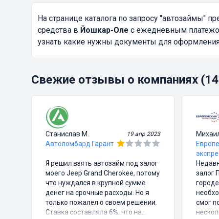
На странице каталога по запросу
"автозаймы"
пре
средства в
Йошкар-Оле
с ежедневным платежом 
узнать какие нужны документы для оформления.
Свежие отзывы о компаниях (14
Станислав М.
Михаи
19 апр 2023
Автоломбард Гарант
Европе
экспре
Я решил взять автозайм под залог
Недавн
моего Jeep Grand Cherokee, потому
залог 
что нуждался в крупной сумме
городе
денег на срочные расходы. Но я
необхо
только пожалел о своем решении.
смог п
Ставка составляла 6%, что на
нескол