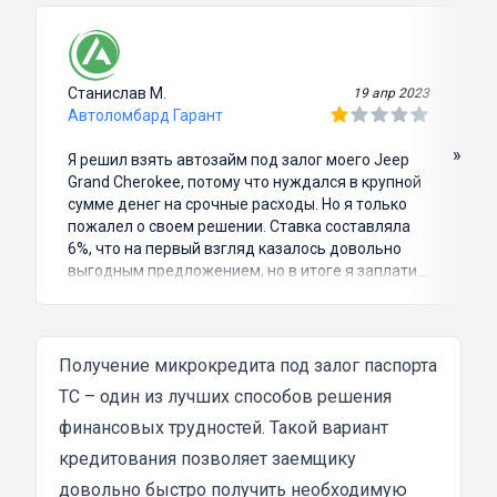
Станислав М.
19 апр 2023
Автоломбард Гарант
»
Я решил взять автозайм под залог моего Jeep
Grand Cherokee, потому что нуждался в крупной
сумме денег на срочные расходы. Но я только
пожалел о своем решении. Ставка составляла
6%, что на первый взгляд казалось довольно
выгодным предложением, но в итоге я заплатил
куда больше, чем занимал. Не говоря уже о том,
что процесс оформления займа был крайне
затянутым и занял много времени и усилий.
Никакого профессионализма и
Получение микрокредита под залог паспорта
клиентоориентированности я там не встретил.
ТС – один из лучших способов решения
Разочарование и раздражение - это все, что я
финансовых трудностей. Такой вариант
испытал в результате этого кредита...
кредитования позволяет заемщику
довольно быстро получить необходимую