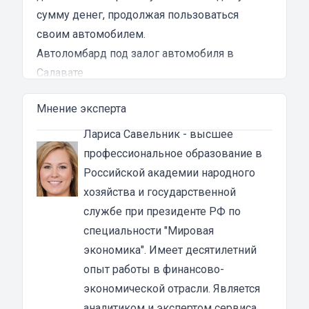
сумму денег, продолжая пользоваться
своим автомобилем.
Автоломбард под залог автомобиля в
Салавате
Автоломбард представляет собой кредитное
Мнение эксперта
учреждение, которое выдает денежные
ссуды под залог паспорта ТС или самого
Лариса Савельник
- высшее
автомобиля. В роли актива в таком
профессиональное образование в
ломбарде выступает автотранспорт. Сумма
Российской академии народного
автозайма зависит от марки, модели и
хозяйства и государственной
возраста автотранспорта. В каждом случае
службе при президенте РФ по
она устанавливается индивидуально после
специальности "Мировая
осмотра машины оценщиком и зависит от
экономика". Имеет десятилетний
вида кредита:
опыт работы в финансово-
под залог ПТС {{ toponym_name }}
– от 70 до
экономической отрасли. Является
80% от рыночной стоимости машины;
аналитиком и экспертом сервиса