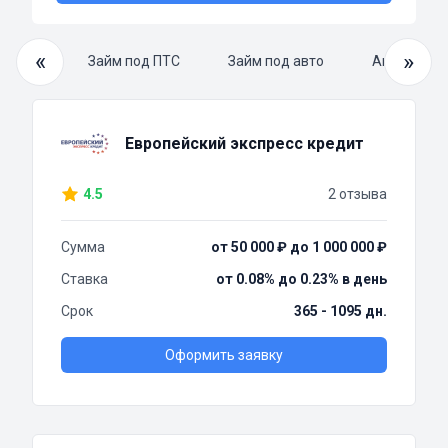
«
»
й займ
Займ под ПТС
Займ под авто
Автоломба
Европейский экспресс кредит
4.5
2 отзыва
Сумма
от 50 000 ₽ до 1 000 000 ₽
Ставка
от 0.08% до 0.23% в день
Срок
365 - 1095 дн.
Оформить заявку