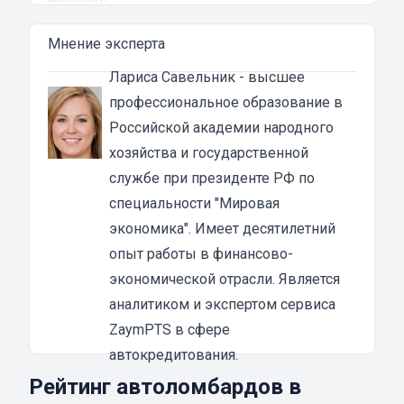
Автоломбард представляет собой кредитное
Мнение эксперта
учреждение, которое выдает денежные
ссуды под залог паспорта ТС или самого
Лариса Савельник
- высшее
автомобиля. В роли актива в таком
профессиональное образование в
ломбарде выступает автомашина. Сумма
Российской академии народного
автозайма зависит от марки, модели и
хозяйства и государственной
возраста автотранспорта. В каждом случае
службе при президенте РФ по
она устанавливается индивидуально после
специальности "Мировая
осмотра машины оценщиком и зависит от
экономика". Имеет десятилетний
вида кредита:
опыт работы в финансово-
под залог ПТС {{ toponym_name }}
– от 70 до
экономической отрасли. Является
80% от рыночной стоимости машины;
аналитиком и экспертом сервиса
под залог автомобиля
– до 90% от стоимости
ZaymPTS в сфере
транспортного средства.
автокредитования.
Если вы решили воспользоваться услугой
Рейтинг автоломбардов в
займа в автоломбарде, то машиной вы