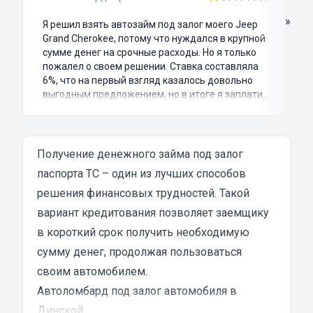
»
Я решил взять автозайм под залог моего Jeep
Grand Cherokee, потому что нуждался в крупной
сумме денег на срочные расходы. Но я только
пожалел о своем решении. Ставка составляла
6%, что на первый взгляд казалось довольно
выгодным предложением, но в итоге я заплатил
куда больше, чем занимал. Не говоря уже о том,
что процесс оформления займа был крайне
затянутым и занял много времени и усилий.
Никакого профессионализма и
Получение денежного займа под залог
клиентоориентированности я там не встретил.
паспорта ТС – один из лучших способов
Разочарование и раздражение - это все, что я
решения финансовых трудностей. Такой
испытал в результате этого кредита...
вариант кредитования позволяет заемщику
в короткий срок получить необходимую
сумму денег, продолжая пользоваться
своим автомобилем.
Автоломбард под залог автомобиля в
Динской