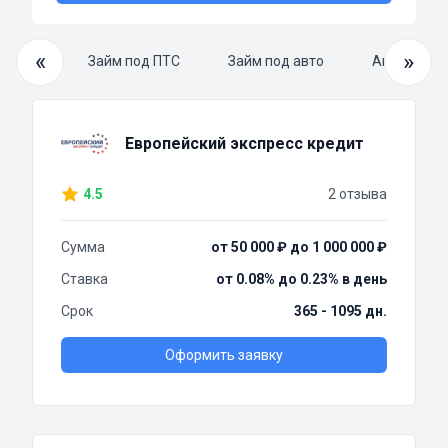
«
»
й займ
Займ под ПТС
Займ под авто
Автоломба
Европейский экспресс кредит
4.5
2 отзыва
Сумма
от 50 000 ₽ до 1 000 000 ₽
Ставка
от 0.08% до 0.23% в день
Срок
365 - 1095 дн.
Оформить заявку