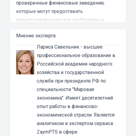
проверенные финансовые заведения,
которые могут предоставить
кредитозаемщикам все необходимые
гарантии.
Мнение эксперта
Преимущества денежных займов под залог
ПТС мотоцикла в Динской
Лариса Савельник
- высшее
Основная особенность займа под ПТС в том,
профессиональное образование в
что техника остается у владельца. То есть, вы
Российской академии народного
получаете займ и продолжаете пользоваться
хозяйства и государственной
своим мотоциклом. Основное требование —
службе при президенте РФ по
это, конечно, своевременно погашать
специальности "Мировая
задолженность. В этом случае вы ничем не
экономика". Имеет десятилетний
рискуете.
опыт работы в финансово-
Из преимуществ залога под ПТС
экономической отрасли. Является
мототехники можно выделить:
аналитиком и экспертом сервиса
быстрое оформление;
ZaymPTS в сфере