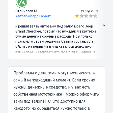
Станислав М.
19 апр 2023
Автоломбард Гарант
»
Я решил взять автозайм под залог моего Jeep
Grand Cherokee, потому что нуждался в крупной
сумме денег на срочные расходы. Но я только
пожалел о своем решении. Ставка составляла
6%, что на первый взгляд казалось довольно
выгодным предложением, но в итоге я заплатил
куда больше, чем занимал. Не говоря уже о том,
что процесс оформления займа был крайне
затянутым и занял много времени и усилий.
Никакого профессионализма и
Проблемы с деньгами могут возникнуть в
клиентоориентированности я там не встретил.
самый неподходящий момент. Если срочно
Разочарование и раздражение - это все, что я
нужны денежные средства, и у вас есть
испытал в результате этого кредита...
собственная мототехника - можно оформить
займ под залог ПТС. Это доступно для
каждого, но обращаться нужно только в