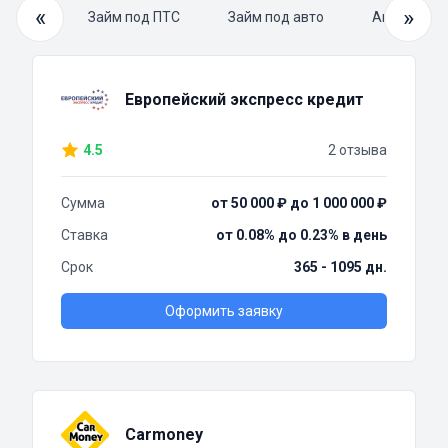
«
»
й займ
Займ под ПТС
Займ под авто
Автоломба
Европейский экспресс кредит
4.5
2 отзыва
Сумма
от 50 000 ₽ до 1 000 000 ₽
Ставка
от 0.08% до 0.23% в день
Срок
365 - 1095 дн.
Оформить заявку
Carmoney