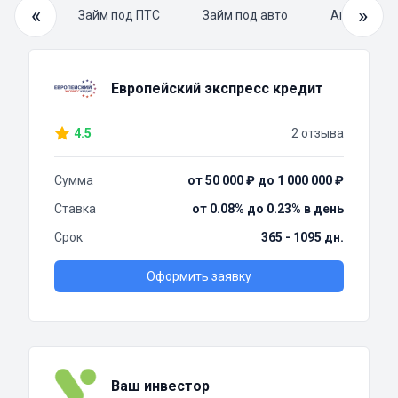
«
»
й займ
Займ под ПТС
Займ под авто
Автоломба
Европейский экспресс кредит
4.5
2 отзыва
Сумма
от 50 000 ₽ до 1 000 000 ₽
Ставка
от 0.08% до 0.23% в день
Срок
365 - 1095 дн.
Оформить заявку
Ваш инвестор