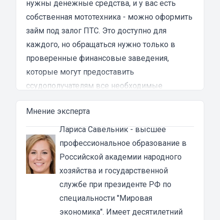
нужны денежные средства, и у вас есть
испытал в результате этого кредита...
собственная мототехника - можно оформить
займ под залог ПТС. Это доступно для
каждого, но обращаться нужно только в
проверенные финансовые заведения,
которые могут предоставить
ссудополучателям все необходимые
гарантии.
Мнение эксперта
Преимущества денежных займов под залог
ПТС мотоцикла во Фрязино
Лариса Савельник
- высшее
Основная особенность займа под ПТС в том,
профессиональное образование в
что техника остается у владельца. То есть, вы
Российской академии народного
получаете займ и продолжаете пользоваться
хозяйства и государственной
своим мотоциклом. Основное требование —
службе при президенте РФ по
это, конечно, своевременно погашать
специальности "Мировая
задолженность. В этом случае вы ничем не
экономика". Имеет десятилетний