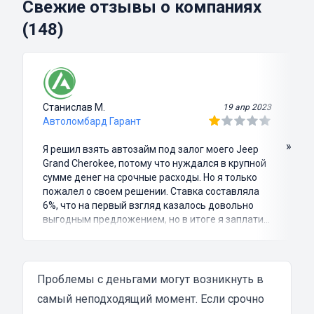
Свежие отзывы о компаниях
(148)
Станислав М.
19 апр 2023
Автоломбард Гарант
»
Я решил взять автозайм под залог моего Jeep
Grand Cherokee, потому что нуждался в крупной
сумме денег на срочные расходы. Но я только
пожалел о своем решении. Ставка составляла
6%, что на первый взгляд казалось довольно
выгодным предложением, но в итоге я заплатил
куда больше, чем занимал. Не говоря уже о том,
что процесс оформления займа был крайне
затянутым и занял много времени и усилий.
Никакого профессионализма и
Проблемы с деньгами могут возникнуть в
клиентоориентированности я там не встретил.
самый неподходящий момент. Если срочно
Разочарование и раздражение - это все, что я