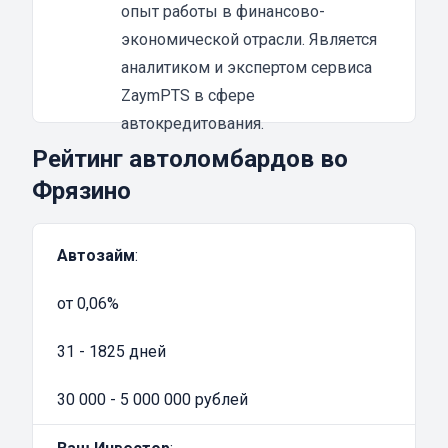
рискуете.
опыт работы в финансово-
Из преимуществ залога под ПТС
экономической отрасли. Является
мототехники можно выделить:
аналитиком и экспертом сервиса
быстрое оформление;
ZaymPTS в сфере
получение не менее 80% суммы от
автокредитования.
рыночной стоимости мотороллера;
Рейтинг автоломбардов во
деньги получите сразу после заключения
Фрязино
договора;
удобство.
Автозайм
:
При желании, вы можете досрочно погасить
задолженность, а потом при необходимости
от 0,06%
снова обратиться в финансовую структуру.
Мотоломбарды обычно предлагают
31 - 1825 дней
клиентам весьма выгодные условия для
сотрудничества, с минимальными
30 000 - 5 000 000 рублей
переплатами. Именно поэтому услуга залога