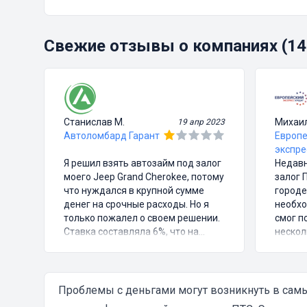
Свежие отзывы о компаниях (14
Станислав М.
Михаи
19 апр 2023
Автоломбард Гарант
Европе
экспре
Я решил взять автозайм под залог
Недавн
моего Jeep Grand Cherokee, потому
залог 
что нуждался в крупной сумме
городе
денег на срочные расходы. Но я
необхо
только пожалел о своем решении.
смог п
Ставка составляла 6%, что на
нескол
первый взгляд казалось довольно
подпис
выгодным предложением, но в
ставка
итоге я заплатил куда больше, чем
прием
занимал. Не говоря уже о том, что
учитыв
Проблемы с деньгами могут возникнуть в самы
процесс оформления займа был
кредит