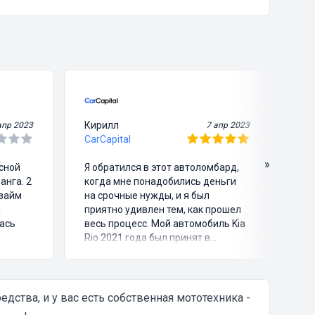
Кирилл
Ви
апр 2023
7 апр 2023
CarCapital
Ca
»
асной
Я обратился в этот автоломбард,
Я 
анга. 2
когда мне понадобились деньги
че
озайм
на срочные нужды, и я был
зв
и
приятно удивлен тем, как прошел
пр
ась
весь процесс. Мой автомобиль Kia
мо
Rio 2021 года был принят в
ег
ломбард на оценку, после чего я
ма
едили
получил займ на основе его
до
атежах,
рыночной стоимости. Процентная
ломбарда
е
ставка составила всего 5%, что
пр
ства, и у вас есть собственная мототехника -
является довольно выгодным
и 