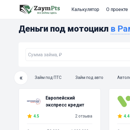
Калькулятор
О проекте
Деньги под мотоцикл
в 
«
очный займ
Займ под ПТС
Займ под авто
Автол
Европейский
экспресс кредит
4.5
2 отзыва
4.4