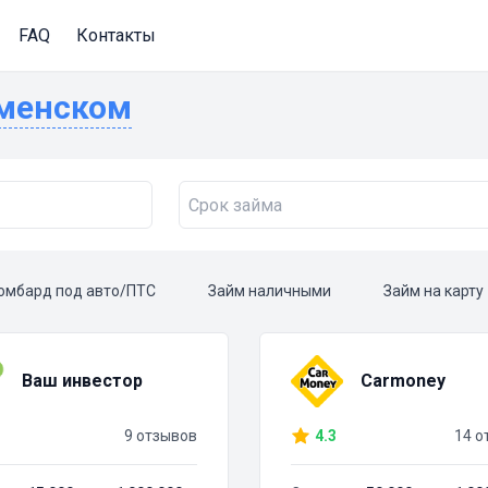
FAQ
Контакты
Раменском
омбард под авто/ПТС
Займ наличными
Займ на карту
Ваш инвестор
Carmoney
9 отзывов
4.3
14 о