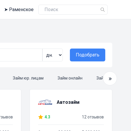
➤
Раменское
Подобрать
»
Займ юр. лицам
Займ онлайн
Займ круглосуто
Автозайм
тзывов
4.3
12 отзывов