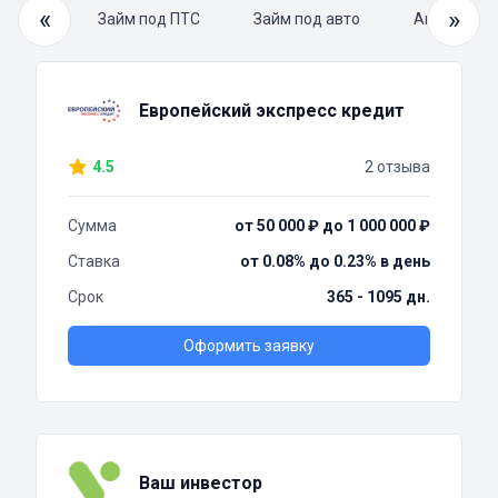
«
»
й займ
Займ под ПТС
Займ под авто
Автоломба
Европейский экспресс кредит
4.5
2 отзыва
Сумма
от 50 000 ₽ до 1 000 000 ₽
Ставка
от 0.08% до 0.23% в день
Срок
365 - 1095 дн.
Оформить заявку
Ваш инвестор