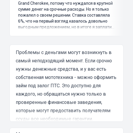
Grand Cherokee, потому что нуждался в крупной
сумме денег на срочные расходы. Но я только
пожалел о своем решении. Ставка составляла
6%, что на первый взгляд казалось довольно
выгодным предложением, но в итоге я заплатил
куда больше, чем занимал. Не говоря уже о том,
что процесс оформления займа был крайне
затянутым и занял много времени и усилий.
Никакого профессионализма и
Проблемы с деньгами могут возникнуть в
клиентоориентированности я там не встретил.
самый неподходящий момент. Если срочно
Разочарование и раздражение - это все, что я
нужны денежные средства, и у вас есть
испытал в результате этого кредита...
собственная мототехника - можно оформить
займ под залог ПТС. Это доступно для
каждого, но обращаться нужно только в
проверенные финансовые заведения,
которые могут предоставить получателям
ссуды все необходимые гарантии.
Преимущества денежных займов под залог