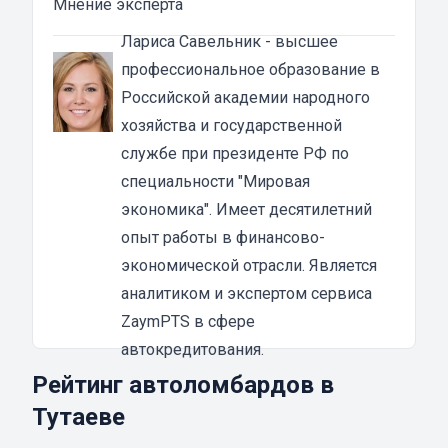
Мнение эксперта
ПТС мотоцикла в Тутаеве
Основная особенность займа под ПТС в том,
Лариса Савельник
- высшее
что техника остается у владельца. То есть, вы
профессиональное образование в
получаете займ и продолжаете пользоваться
Российской академии народного
своим мотоциклом. Основное требование —
хозяйства и государственной
это, конечно, своевременно погашать
службе при президенте РФ по
задолженность. В этом случае вы ничем не
специальности "Мировая
рискуете.
экономика". Имеет десятилетний
Из преимуществ залога под ПТС
опыт работы в финансово-
мототехники можно выделить:
экономической отрасли. Является
быстрое оформление;
аналитиком и экспертом сервиса
получение не менее 80% суммы от
ZaymPTS в сфере
рыночной стоимости чоппера;
автокредитования.
деньги получите сразу после заключения
Рейтинг автоломбардов в
договора;
Тутаеве
удобство.