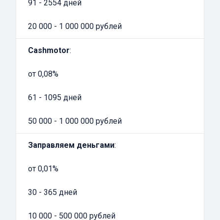
91 - 2554 дней
заявки внимательно изучите условия. Для
многих, займ в залог ПТС — это
20 000 - 1 000 000 рублей
единственный выход из сложного
финансового положения. Вы ничем не
Cashmotor
:
рискуете, все преимущества сотрудничества
с такими компаниями уже давно оценили их
от 0,08%
многочисленные клиенты!
61 - 1095 дней
50 000 - 1 000 000 рублей
Заправляем деньгами
:
от 0,01%
30 - 365 дней
10 000 - 500 000 рублей