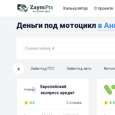
Калькулятор
О проекте
Деньги под мотоцикл
в А
«
очный займ
Займ под ПТС
Займ под авто
Автол
Европейский
экспресс кредит
4.5
2 отзыва
4.4