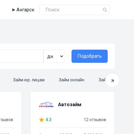
➤
Ангарск
Подобрать
»
Займ юр. лицам
Займ онлайн
Займ круглосуто
Автозайм
тзывов
4.3
12 отзывов