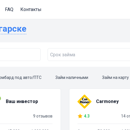
FAQ
Контакты
нгарске
омбард под авто/ПТС
Займ наличными
Займ на карту
Ваш инвестор
Carmoney
9 отзывов
4.3
14 о