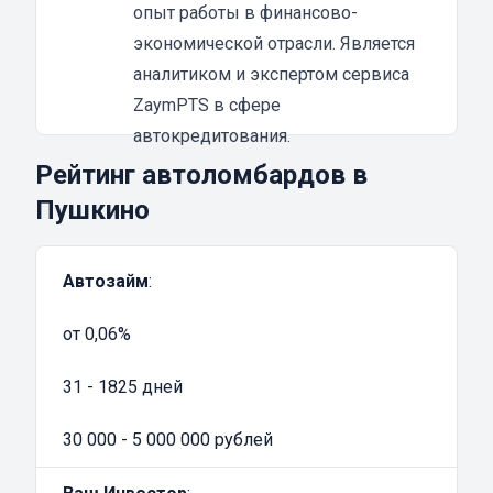
Из преимуществ залога под ПТС
опыт работы в финансово-
мототехники можно выделить:
экономической отрасли. Является
быстрое оформление;
аналитиком и экспертом сервиса
получение не менее 80% суммы от
ZaymPTS в сфере
рыночной стоимости байка;
автокредитования.
деньги получите сразу после заключения
Рейтинг автоломбардов в
договора;
Пушкино
удобство.
При желании, вы можете досрочно погасить
Автозайм
:
задолженность, а потом при необходимости
снова обратиться в МФО. Мотоломбарды
от 0,06%
обычно предлагают клиентам весьма
выгодные условия для сотрудничества, с
31 - 1825 дней
минимальными переплатами. Именно
поэтому услуга залога под ПТС мототехники
30 000 - 5 000 000 рублей
пользуется большим спросом у заемщиков.