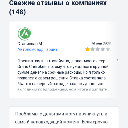
Свежие отзывы о компаниях
(148)
Станислав М.
19 апр 2023
Автоломбард Гарант
»
Я решил взять автозайм под залог моего Jeep
Grand Cherokee, потому что нуждался в крупной
сумме денег на срочные расходы. Но я только
пожалел о своем решении. Ставка составляла
6%, что на первый взгляд казалось довольно
выгодным предложением, но в итоге я заплатил
куда больше, чем занимал. Не говоря уже о том,
что процесс оформления займа был крайне
затянутым и занял много времени и усилий.
Никакого профессионализма и
Проблемы с деньгами могут возникнуть в
клиентоориентированности я там не встретил.
самый неподходящий момент. Если срочно
Разочарование и раздражение - это все, что я