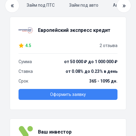
«
»
й займ
Займ под ПТС
Займ под авто
Автоломба
Европейский экспресс кредит
4.5
2 отзыва
Сумма
от 50 000 ₽ до 1 000 000 ₽
Ставка
от 0.08% до 0.23% в день
Срок
365 - 1095 дн.
Оформить заявку
Ваш инвестор