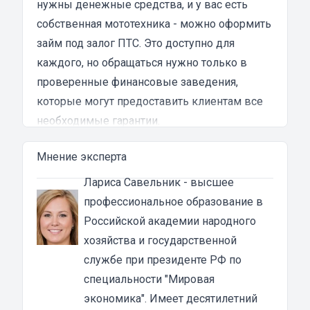
нужны денежные средства, и у вас есть
испытал в результате этого кредита...
собственная мототехника - можно оформить
займ под залог ПТС. Это доступно для
каждого, но обращаться нужно только в
проверенные финансовые заведения,
которые могут предоставить клиентам все
необходимые гарантии.
Преимущества денежных займов под залог
Мнение эксперта
ПТС мотоцикла в Пушкино
Основная особенность займа под ПТС в том,
Лариса Савельник
- высшее
что техника остается у владельца. То есть, вы
профессиональное образование в
получаете займ и продолжаете пользоваться
Российской академии народного
своим мотоциклом. Основное требование —
хозяйства и государственной
это, конечно, своевременно погашать
службе при президенте РФ по
задолженность. В этом случае вы ничем не
специальности "Мировая
рискуете.
экономика". Имеет десятилетний