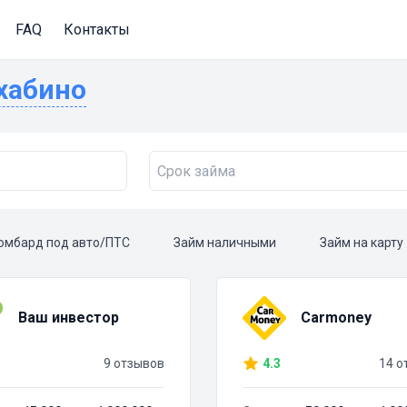
FAQ
Контакты
ахабино
омбард под авто/ПТС
Займ наличными
Займ на карту
Ваш инвестор
Carmoney
9 отзывов
4.3
14 о