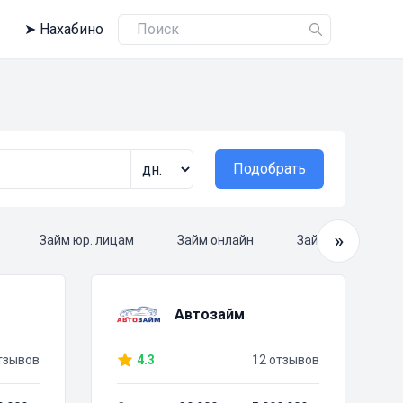
➤
Нахабино
Подобрать
»
Займ юр. лицам
Займ онлайн
Займ круглосуто
Автозайм
тзывов
4.3
12 отзывов