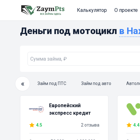
Калькулятор
О проекте
Деньги под мотоцикл
в Н
«
очный займ
Займ под ПТС
Займ под авто
Автол
Европейский
экспресс кредит
4.5
2 отзыва
4.4