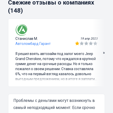
Свежие отзывы о компаниях
(148)
Станислав М.
19 апр 2023
Автоломбард Гарант
»
Я решил взять автозайм под залог моего Jeep
Grand Cherokee, потому что нуждался в крупной
сумме денег на срочные расходы. Но я только
пожалел о своем решении. Ставка составляла
6%, что на первый взгляд казалось довольно
выгодным предложением, но в итоге я заплатил
куда больше, чем занимал. Не говоря уже о том,
что процесс оформления займа был крайне
затянутым и занял много времени и усилий.
Никакого профессионализма и
Проблемы с деньгами могут возникнуть в
клиентоориентированности я там не встретил.
самый неподходящий момент. Если срочно
Разочарование и раздражение - это все, что я