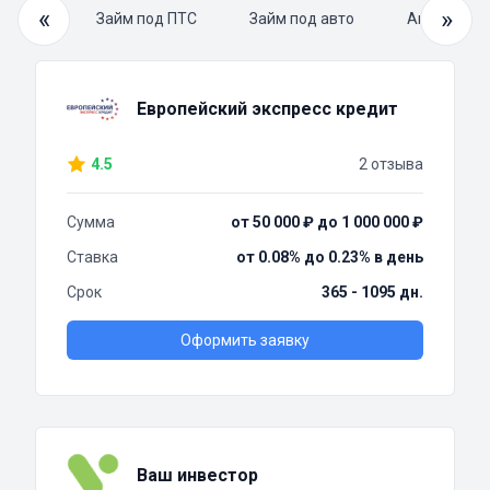
«
»
й займ
Займ под ПТС
Займ под авто
Автоломба
Европейский экспресс кредит
4.5
2 отзыва
Сумма
от 50 000 ₽ до 1 000 000 ₽
Ставка
от 0.08% до 0.23% в день
Срок
365 - 1095 дн.
Оформить заявку
Ваш инвестор