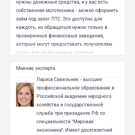
нужны денежные средства, и у вас есть
испытал в результате этого кредита...
собственная мототехника - можно оформить
займ под залог ПТС. Это доступно для
каждого, но обращаться нужно только в
проверенные финансовые заведения,
которые могут предоставить получателям
ссуды все необходимые гарантии.
Преимущества денежных займов под залог
Мнение эксперта
ПТС мотоцикла в Донском
Основная особенность займа под ПТС в том,
Лариса Савельник
- высшее
что техника остается у владельца. То есть, вы
профессиональное образование в
получаете займ и продолжаете пользоваться
Российской академии народного
своим мотоциклом. Основное требование —
хозяйства и государственной
это, конечно, своевременно погашать
службе при президенте РФ по
задолженность. В этом случае вы ничем не
специальности "Мировая
рискуете.
экономика". Имеет десятилетний