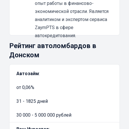
Из преимуществ залога под ПТС
опыт работы в финансово-
мототехники можно выделить:
экономической отрасли. Является
быстрое оформление;
аналитиком и экспертом сервиса
получение не менее 80% суммы от
ZaymPTS в сфере
рыночной стоимости мопеда;
автокредитования.
деньги получите сразу после заключения
Рейтинг автоломбардов в
договора;
Донском
удобство.
При желании, вы можете досрочно погасить
Автозайм
:
задолженность, а потом при необходимости
снова обратиться в финансовую
от 0,06%
организацию. Мотоломбарды обычно
предлагают клиентам весьма выгодные
31 - 1825 дней
условия для сотрудничества, с
минимальными переплатами. Именно
30 000 - 5 000 000 рублей
поэтому услуга залога под ПТС мототехники