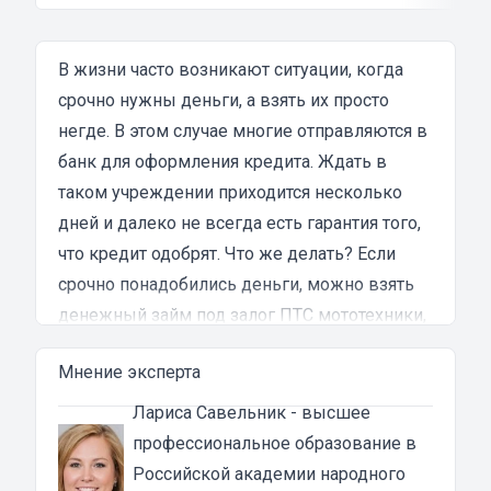
что процесс оформления займа был крайне
затянутым и занял много времени и усилий.
Никакого профессионализма и
В жизни часто возникают ситуации, когда
клиентоориентированности я там не встретил.
срочно нужны деньги, а взять их просто
Разочарование и раздражение - это все, что я
негде. В этом случае многие отправляются в
испытал в результате этого кредита...
банк для оформления кредита. Ждать в
таком учреждении приходится несколько
дней и далеко не всегда есть гарантия того,
что кредит одобрят. Что же делать? Если
срочно понадобились деньги, можно взять
денежный займ под залог ПТС мототехники,
но обращаться нужно только в проверенные
Мнение эксперта
мотоломбарды. Вы можете получить деньги
уже в день обращения и для этого вам не
Лариса Савельник
- высшее
понадобиться собирать огромное
профессиональное образование в
количество документов и справок.
Российской академии народного