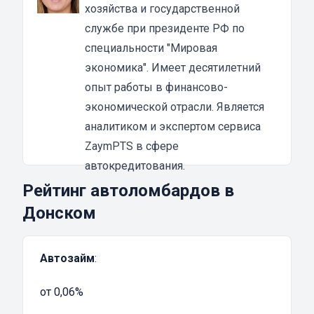
Преимущества денежных займов под залог
хозяйства и государственной
ПТС мотоцикла в Донском
службе при президенте РФ по
Если у вас есть любая мототехника, вы
специальности "Мировая
можете обратиться в ломбард и
оформить
экономика". Имеет десятилетний
займ
. Мы собрали для вас список лучших
опыт работы в финансово-
мотоломбардов, которые выдают деньги
экономической отрасли. Является
сразу и предоставляют все необходимые
аналитиком и экспертом сервиса
гарантии своим клиентам.
ZaymPTS в сфере
Из преимуществ оформления займа под ПТС
автокредитования.
можно выделить:
Рейтинг автоломбардов в
простота оформления;
Донском
минимум необходимых документов;
быстрая оценка;
Автозайм
:
выдача денег сразу после обращения;
предоставление всех гарантий.
от 0,06%
Обращаясь в проверенные компании, вы