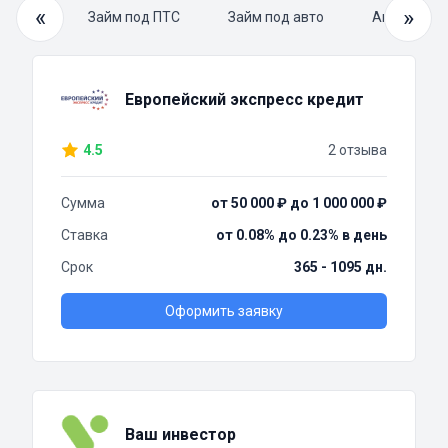
«
»
й займ
Займ под ПТС
Займ под авто
Автоломба
Европейский экспресс кредит
4.5
2 отзыва
Сумма
от 50 000 ₽ до 1 000 000 ₽
Ставка
от 0.08% до 0.23% в день
Срок
365 - 1095 дн.
Оформить заявку
Ваш инвестор