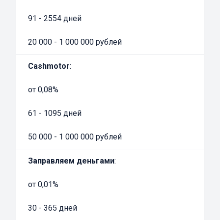
сайте, и вы обязательно найдете именно ту,
91 - 2554 дней
которая максимально устроит по всем
требованиям и условиям сотрудничества.
20 000 - 1 000 000 рублей
Cashmotor
:
от 0,08%
61 - 1095 дней
50 000 - 1 000 000 рублей
Заправляем деньгами
:
от 0,01%
30 - 365 дней