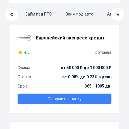
«
»
й займ
Займ под ПТС
Займ под авто
Автоломба
Европейский экспресс кредит
4.5
2 отзыва
Сумма
от 50 000 ₽ до 1 000 000 ₽
Ставка
от 0.08% до 0.23% в день
Срок
365 - 1095 дн.
Оформить заявку