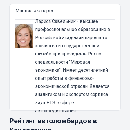
обращаться нужно только в проверенные
Мнение эксперта
мотоломбарды. Вы можете получить деньги
уже в день обращения и для этого вам не
Лариса Савельник
- высшее
понадобиться собирать огромное
профессиональное образование в
количество документов и справок.
Российской академии народного
Преимущества денежных займов под залог
хозяйства и государственной
ПТС мотоцикла в Кандалакше
службе при президенте РФ по
Если у вас есть любая мототехника, вы
специальности "Мировая
можете обратиться в ломбард и
оформить
экономика". Имеет десятилетний
займ
. Мы собрали для вас список лучших
опыт работы в финансово-
мотоломбардов, которые выдают деньги
экономической отрасли. Является
сразу и предоставляют все необходимые
аналитиком и экспертом сервиса
гарантии своим клиентам.
ZaymPTS в сфере
Из преимуществ оформления займа под ПТС
автокредитования.
можно выделить:
Рейтинг автоломбардов в
простота оформления;