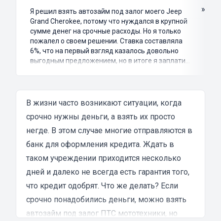
»
Я решил взять автозайм под залог моего Jeep
Grand Cherokee, потому что нуждался в крупной
сумме денег на срочные расходы. Но я только
пожалел о своем решении. Ставка составляла
6%, что на первый взгляд казалось довольно
выгодным предложением, но в итоге я заплатил
куда больше, чем занимал. Не говоря уже о том,
что процесс оформления займа был крайне
затянутым и занял много времени и усилий.
Никакого профессионализма и
В жизни часто возникают ситуации, когда
клиентоориентированности я там не встретил.
срочно нужны деньги, а взять их просто
Разочарование и раздражение - это все, что я
негде. В этом случае многие отправляются в
испытал в результате этого кредита...
банк для оформления кредита. Ждать в
таком учреждении приходится несколько
дней и далеко не всегда есть гарантия того,
что кредит одобрят. Что же делать? Если
срочно понадобились деньги, можно взять
автозайм под залог ПТС мототехники, но