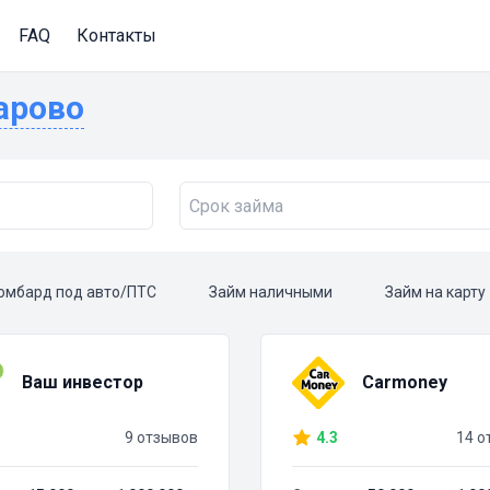
FAQ
Контакты
варово
омбард под авто/ПТС
Займ наличными
Займ на карту
Ваш инвестор
Carmoney
9 отзывов
4.3
14 о