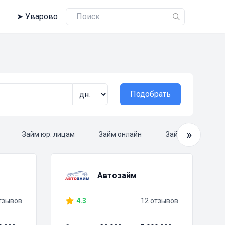
➤
Уварово
Подобрать
»
Займ юр. лицам
Займ онлайн
Займ круглосуто
Автозайм
тзывов
4.3
12 отзывов