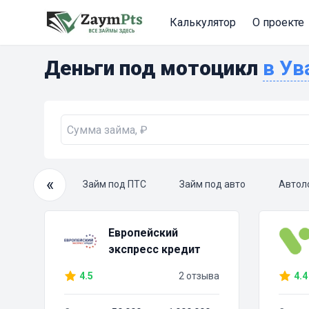
Калькулятор
О проекте
Деньги под мотоцикл
в У
«
очный займ
Займ под ПТС
Займ под авто
Автол
Европейский
экспресс кредит
4.5
2 отзыва
4.4