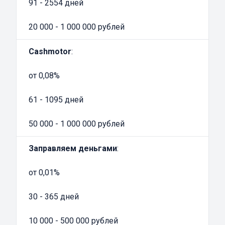
91 - 2554 дней
заявки внимательно изучите условия. Для
многих, займ в залог ПТС — это
20 000 - 1 000 000 рублей
единственный выход из сложного
финансового положения. Вы ничем не
Cashmotor
:
рискуете, все преимущества сотрудничества
с такими компаниями уже давно оценили их
от 0,08%
многочисленные клиенты!
61 - 1095 дней
50 000 - 1 000 000 рублей
Заправляем деньгами
:
от 0,01%
30 - 365 дней
10 000 - 500 000 рублей