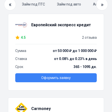
«
»
й займ
Займ под ПТС
Займ под авто
Автоломба
Европейский экспресс кредит
4.5
2 отзыва
Сумма
от 50 000 ₽ до 1 000 000 ₽
Ставка
от 0.08% до 0.23% в день
Срок
365 - 1095 дн.
Оформить заявку
Carmoney