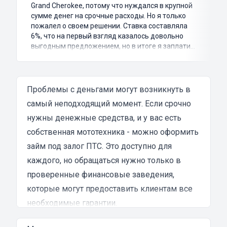
Grand Cherokee, потому что нуждался в крупной
сумме денег на срочные расходы. Но я только
пожалел о своем решении. Ставка составляла
6%, что на первый взгляд казалось довольно
выгодным предложением, но в итоге я заплатил
куда больше, чем занимал. Не говоря уже о том,
что процесс оформления займа был крайне
затянутым и занял много времени и усилий.
Никакого профессионализма и
Проблемы с деньгами могут возникнуть в
клиентоориентированности я там не встретил.
самый неподходящий момент. Если срочно
Разочарование и раздражение - это все, что я
нужны денежные средства, и у вас есть
испытал в результате этого кредита...
собственная мототехника - можно оформить
займ под залог ПТС. Это доступно для
каждого, но обращаться нужно только в
проверенные финансовые заведения,
которые могут предоставить клиентам все
необходимые гарантии.
Преимущества денежных займов под залог