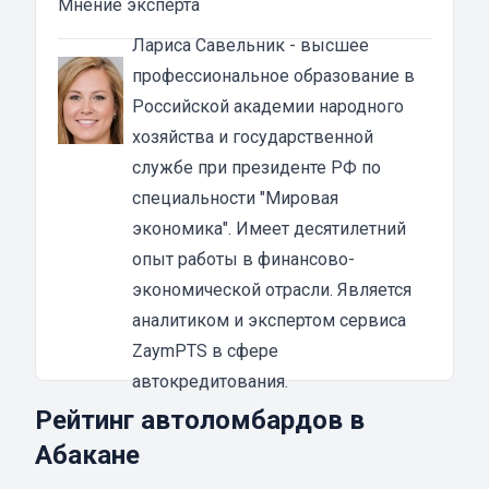
Мнение эксперта
ПТС мотоцикла в Абакане
Основная особенность займа под ПТС в том,
Лариса Савельник
- высшее
что техника остается у владельца. То есть, вы
профессиональное образование в
получаете займ и продолжаете пользоваться
Российской академии народного
своим мотоциклом. Основное требование —
хозяйства и государственной
это, конечно, своевременно погашать
службе при президенте РФ по
задолженность. В этом случае вы ничем не
специальности "Мировая
рискуете.
экономика". Имеет десятилетний
Из преимуществ залога под ПТС
опыт работы в финансово-
мототехники можно выделить:
экономической отрасли. Является
быстрое оформление;
аналитиком и экспертом сервиса
получение не менее 80% суммы от
ZaymPTS в сфере
рыночной стоимости мототехники;
автокредитования.
деньги получите сразу после заключения
Рейтинг автоломбардов в
договора;
Абакане
удобство.