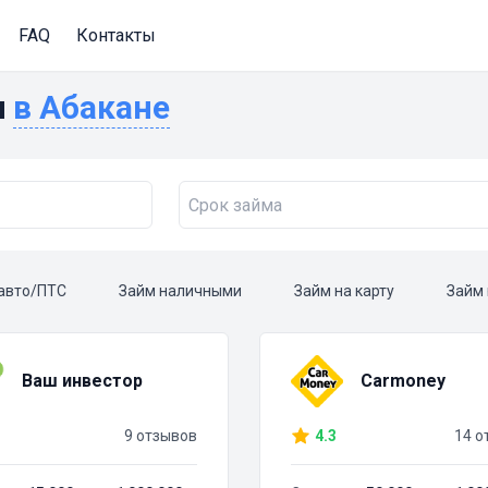
FAQ
Контакты
и
в Абакане
авто/ПТС
Займ наличными
Займ на карту
Займ 
Ваш инвестор
Carmoney
9 отзывов
4.3
14 о