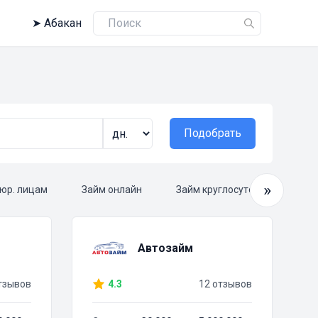
➤
Абакан
Подобрать
»
юр. лицам
Займ онлайн
Займ круглосуточно
Ср
Автозайм
тзывов
4.3
12 отзывов