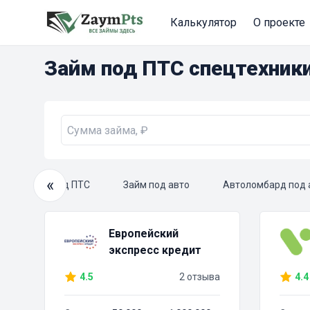
Калькулятор
О проекте
Займ под ПТС спецтехник
«
Займ под ПТС
Займ под авто
Автоломбард под 
Европейский
экспресс кредит
4.5
2 отзыва
4.4