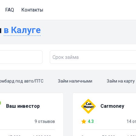
FAQ
Контакты
и
в Калуге
омбард под авто/ПТС
Займ наличными
Займ на карту
Ваш инвестор
Carmoney
9 отзывов
4.3
14 о