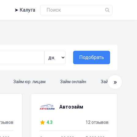
➤
Калуга
Подобрать
»
Займ юр. лицам
Займ онлайн
Займ круглосуто
Автозайм
тзывов
4.3
12 отзывов