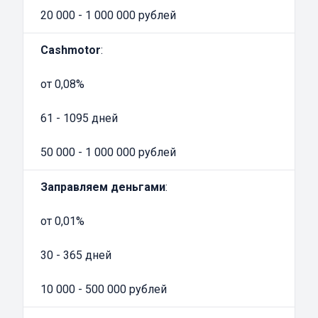
лучшие и проверенные. Перед подачей
20 000 - 1 000 000 рублей
заявки внимательно изучите условия. Для
многих, займ в залог ПТС — это
Cashmotor
:
единственный выход из сложного
от 0,08%
финансового положения. Вы ничем не
рискуете, все преимущества сотрудничества
61 - 1095 дней
с такими компаниями уже давно оценили их
многочисленные клиенты!
50 000 - 1 000 000 рублей
Заправляем деньгами
:
от 0,01%
30 - 365 дней
10 000 - 500 000 рублей