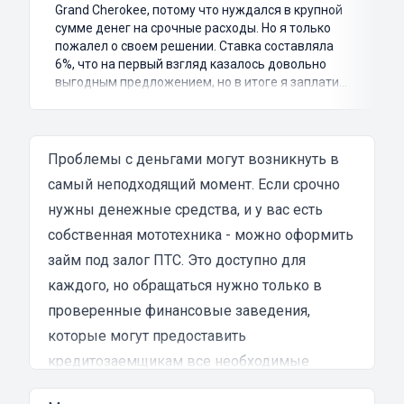
Grand Cherokee, потому что нуждался в крупной
сумме денег на срочные расходы. Но я только
пожалел о своем решении. Ставка составляла
6%, что на первый взгляд казалось довольно
выгодным предложением, но в итоге я заплатил
куда больше, чем занимал. Не говоря уже о том,
что процесс оформления займа был крайне
затянутым и занял много времени и усилий.
Никакого профессионализма и
Проблемы с деньгами могут возникнуть в
клиентоориентированности я там не встретил.
самый неподходящий момент. Если срочно
Разочарование и раздражение - это все, что я
нужны денежные средства, и у вас есть
испытал в результате этого кредита...
собственная мототехника - можно оформить
займ под залог ПТС. Это доступно для
каждого, но обращаться нужно только в
проверенные финансовые заведения,
которые могут предоставить
кредитозаемщикам все необходимые
гарантии.