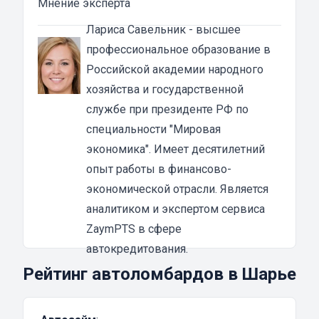
Мнение эксперта
Преимущества денежных займов под залог
ПТС мотоцикла в Шарье
Лариса Савельник
- высшее
Основная особенность займа под ПТС в том,
профессиональное образование в
что техника остается у владельца. То есть, вы
Российской академии народного
получаете займ и продолжаете пользоваться
хозяйства и государственной
своим мотоциклом. Основное требование —
службе при президенте РФ по
это, конечно, своевременно погашать
специальности "Мировая
задолженность. В этом случае вы ничем не
экономика". Имеет десятилетний
рискуете.
опыт работы в финансово-
Из преимуществ залога под ПТС
экономической отрасли. Является
мототехники можно выделить:
аналитиком и экспертом сервиса
быстрое оформление;
ZaymPTS в сфере
получение не менее 80% суммы от
автокредитования.
рыночной стоимости мотоцикла;
Рейтинг автоломбардов в Шарье
деньги получите сразу после заключения
договора;