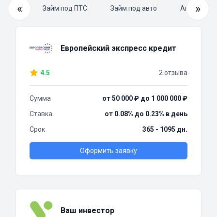
«
»
й займ
Займ под ПТС
Займ под авто
Автоломба
Европейский экспресс кредит
4.5
2 отзыва
Сумма
от 50 000 ₽ до 1 000 000 ₽
Ставка
от 0.08% до 0.23% в день
Срок
365 - 1095 дн.
Оформить заявку
Ваш инвестор