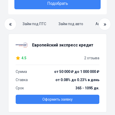
Подобрать
«
»
й займ
Займ под ПТС
Займ под авто
Автоломба
Европейский экспресс кредит
4.5
2 отзыва
Сумма
от 50 000 ₽ до 1 000 000 ₽
Ставка
от 0.08% до 0.23% в день
Срок
365 - 1095 дн.
Оформить заявку