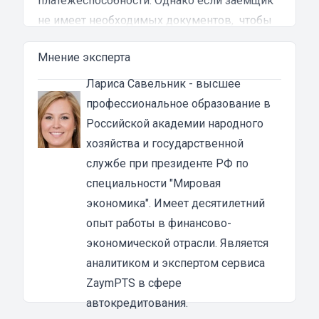
платежеспособности. Однако если заемщик
не имеет необходимых документов, чтобы
доказать свою надежность, можно взять
Мнение эксперта
кредит наличными, либо на карту под залог
автомобиля. Этот способ финансирования
Лариса Савельник
- высшее
имеет ряд особенностей и преимуществ,
профессиональное образование в
которые нужно учитывать перед
Российской академии народного
оформлением договора.
хозяйства и государственной
Денежные займы под залог транспортного
службе при президенте РФ по
средства в Ангарске
специальности "Мировая
Все кредиты делятся по разным критериям,
экономика". Имеет десятилетний
включая специфику оформления, сроки
опыт работы в финансово-
погашения и общую сумму. Если говорить о
экономической отрасли. Является
займе под ТС, то такой вид кредитования
аналитиком и экспертом сервиса
чаще всего оформляется на достаточно
ZaymPTS в сфере
ощутимую сумму и на длительное время.
автокредитования.