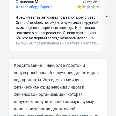
Станислав М.
19 апр 2023
Автоломбард Гарант
»
Я решил взять автозайм под залог моего Jeep
Grand Cherokee, потому что нуждался в крупной
сумме денег на срочные расходы. Но я только
пожалел о своем решении. Ставка составляла
6%, что на первый взгляд казалось довольно
выгодным предложением, но в итоге я заплатил
куда больше, чем занимал. Не говоря уже о том,
что процесс оформления займа был крайне
затянутым и занял много времени и усилий.
Никакого профессионализма и
Кредитование – наиболее простой и
клиентоориентированности я там не встретил.
популярный способ получения денег в долг
Разочарование и раздражение - это все, что я
под проценты. Это сделка между
испытал в результате этого кредита...
физическим/юридическим лицом и
финансовой организацией, которая
допускает получить необходимую сумму
денег при условии достаточной