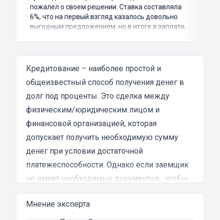
пожалел о своем решении. Ставка составляла
6%, что на первый взгляд казалось довольно
выгодным предложением, но в итоге я заплатил
куда больше, чем занимал. Не говоря уже о том,
что процесс оформления займа был крайне
затянутым и занял много времени и усилий.
Никакого профессионализма и
Кредитование – наиболее простой и
клиентоориентированности я там не встретил.
общеизвестный способ получения денег в
Разочарование и раздражение - это все, что я
долг под проценты. Это сделка между
испытал в результате этого кредита...
физическим/юридическим лицом и
финансовой организацией, которая
допускает получить необходимую сумму
денег при условии достаточной
платежеспособности. Однако если заемщик
не имеет необходимых документов, чтобы
признать свою надежность, можно взять
Мнение эксперта
кредит наличными, либо на карту под залог
автомобиля. Этот способ финансирования