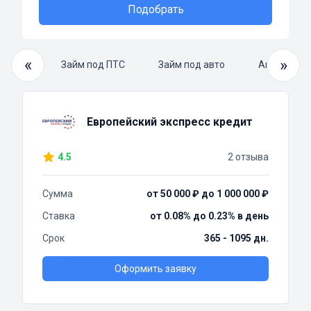
Подобрать
«
»
й займ
Займ под ПТС
Займ под авто
Автоломба
Европейский экспресс кредит
4.5
2 отзыва
Сумма
от 50 000 ₽ до 1 000 000 ₽
Ставка
от 0.08% до 0.23% в день
Срок
365 - 1095 дн.
Оформить заявку