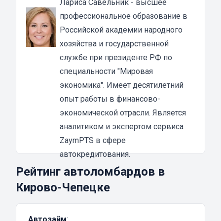
Лариса Савельник
- высшее
имеет ряд особенностей и преимуществ,
профессиональное образование в
которые нужно учитывать перед
Российской академии народного
оформлением договора.
хозяйства и государственной
Денежные займы под залог транспортного
службе при президенте РФ по
средства в Кирово-Чепецке
специальности "Мировая
Все кредиты делятся по разным критериям,
экономика". Имеет десятилетний
включая специфику оформления, сроки
опыт работы в финансово-
погашения и общую сумму. Если говорить о
экономической отрасли. Является
займе под ТС, то такой вид кредитования
аналитиком и экспертом сервиса
чаще всего оформляется на достаточно
ZaymPTS в сфере
внушительную сумму и на длительное
автокредитования.
время. Это альтернатива традиционным
Рейтинг автоломбардов в
кредитам, которые из-за плохой кредитной
Кирово-Чепецке
истории, отсутствия справок или слишком
большой суммы получить проблематично
Автозайм
:
или невозможно. Автомобиль в данном