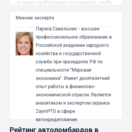
не имеет необходимых документов, чтобы
подтвердить свою надежность, можно взять
Мнение эксперта
кредит наличными, либо на карту под залог
автомобиля. Этот способ финансирования
Лариса Савельник
- высшее
имеет ряд особенностей и преимуществ,
профессиональное образование в
которые нужно учитывать перед
Российской академии народного
оформлением договора.
хозяйства и государственной
Денежные займы под залог транспортного
службе при президенте РФ по
средства в Губкине
специальности "Мировая
Все кредиты делятся по разным критериям,
экономика". Имеет десятилетний
включая специфику оформления, сроки
опыт работы в финансово-
погашения и общую сумму. Если говорить о
экономической отрасли. Является
займе под ТС, то такой вид кредитования
аналитиком и экспертом сервиса
чаще всего оформляется на достаточно
ZaymPTS в сфере
солидную сумму и на длительное время. Это
автокредитования.
альтернатива общепринятым кредитам,
Рейтинг автоломбардов в