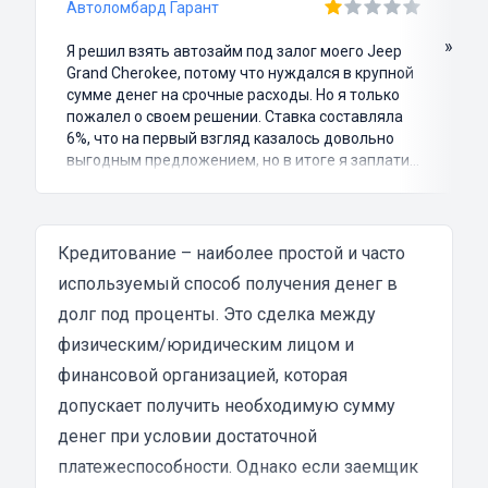
Автоломбард Гарант
»
Я решил взять автозайм под залог моего Jeep
Grand Cherokee, потому что нуждался в крупной
сумме денег на срочные расходы. Но я только
пожалел о своем решении. Ставка составляла
6%, что на первый взгляд казалось довольно
выгодным предложением, но в итоге я заплатил
куда больше, чем занимал. Не говоря уже о том,
что процесс оформления займа был крайне
затянутым и занял много времени и усилий.
Никакого профессионализма и
Кредитование – наиболее простой и часто
клиентоориентированности я там не встретил.
используемый способ получения денег в
Разочарование и раздражение - это все, что я
долг под проценты. Это сделка между
испытал в результате этого кредита...
физическим/юридическим лицом и
финансовой организацией, которая
допускает получить необходимую сумму
денег при условии достаточной
платежеспособности. Однако если заемщик