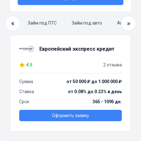
«
»
й займ
Займ под ПТС
Займ под авто
Автоломба
Европейский экспресс кредит
4.5
2 отзыва
Сумма
от 50 000 ₽ до 1 000 000 ₽
Ставка
от 0.08% до 0.23% в день
Срок
365 - 1095 дн.
Оформить заявку