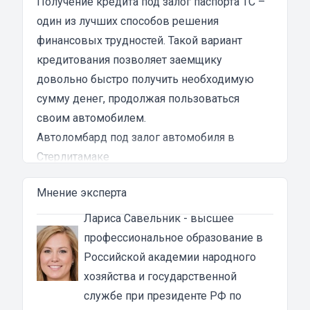
Получение кредита под залог паспорта ТС –
клиентоориентированности я там не встретил.
один из лучших способов решения
Разочарование и раздражение - это все, что я
финансовых трудностей. Такой вариант
испытал в результате этого кредита...
кредитования позволяет заемщику
довольно быстро получить необходимую
сумму денег, продолжая пользоваться
своим автомобилем.
Автоломбард под залог автомобиля в
Стерлитамаке
Автоломбард представляет собой кредитное
Мнение эксперта
учреждение, которое выдает денежные
ссуды под залог паспорта ТС или самого
Лариса Савельник
- высшее
автомобиля. В роли актива в таком
профессиональное образование в
ломбарде выступает ТС. Сумма автозайма
Российской академии народного
зависит от марки, модели и возраста
хозяйства и государственной
автотранспорта. В каждом случае она
службе при президенте РФ по