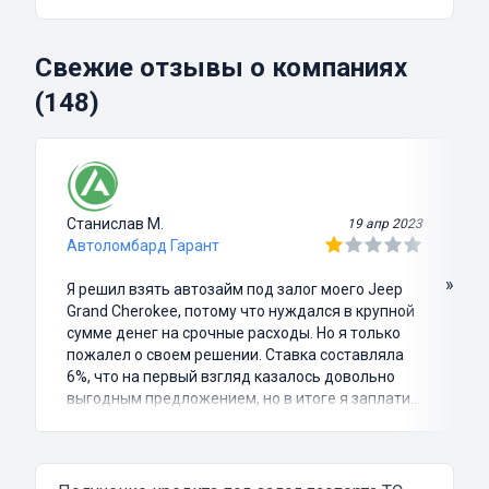
Свежие отзывы о компаниях
(148)
Станислав М.
19 апр 2023
Автоломбард Гарант
»
Я решил взять автозайм под залог моего Jeep
Grand Cherokee, потому что нуждался в крупной
сумме денег на срочные расходы. Но я только
пожалел о своем решении. Ставка составляла
6%, что на первый взгляд казалось довольно
выгодным предложением, но в итоге я заплатил
куда больше, чем занимал. Не говоря уже о том,
что процесс оформления займа был крайне
затянутым и занял много времени и усилий.
Никакого профессионализма и