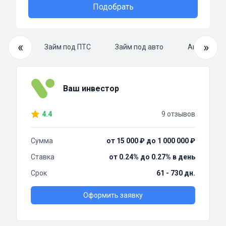
Подобрать
«
»
й займ
Займ под ПТС
Займ под авто
Автоломба
Ваш инвестор
4.4
9 отзывов
Сумма
от 15 000 ₽ до 1 000 000 ₽
Ставка
от 0.24% до 0.27% в день
Срок
61 - 730 дн.
Оформить заявку